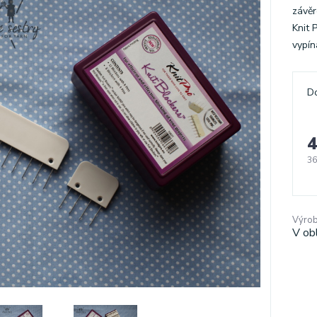
závěr
Knit 
vypín
D
4
36
Výrob
V ob