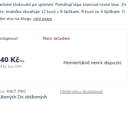
ečném blokování po upletení. Pomáhají lépe tvarovat rovné linie. Zn.
Pro, krabička obsahuje 12 kusů s 8 špičkami, 8 kusů se 4 špičkami. O
ání více na blogu.
celý popis
ostupnost
Není skladem
40 Kč
/
ks
Momentálně není k dispozici
4 Kč
bez DPH
ce:
KNIT PRO
Hlídat cenu / dostupnost
líbených
Do oblíbených