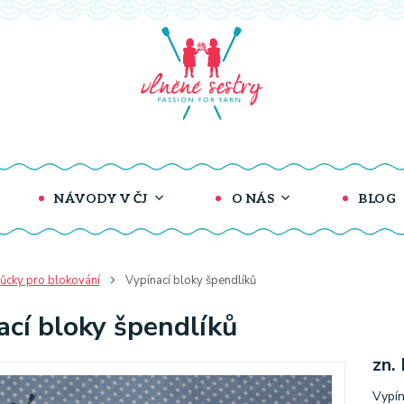
NÁVODY V ČJ
O NÁS
BLOG
cky pro blokování
Vypínací bloky špendlíků
ací bloky špendlíků
zn.
Vypín