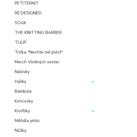
PETITEKNIT
RE:DESIGNED
SOAK
THE KNITTING BARBER
TULIP
Trička "Nechte mě plést"
Merch Vlněných sester
Nášivky
Háčky
Bambule
Koncovky
Knoflíky
Měřidla jehlic
Nůžky