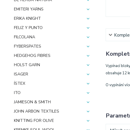
EMITERI YARNS
ERIKA KNIGHT
FELIZ Y PUNTO
Komplet
FILCOLANA
FYBERSPATES
Kompletn
HEDGEHOG FIBRES
HOLST GARN
Vypínací bloky
obsahuje 12 ku
ISAGER
ÍSTEX
O vypínání víc
ITO
JAMIESON & SMITH
JOHN ARBON TEXTILES
Paramet
KNITTING FOR OLIVE
KREMKE SOUL WOOL