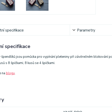
ní specifikace
Parametry
í specifikace
 špendlíků jsou pomůcka pro vypínání pleteniny při závěrečném blokování po up
sů s 8 špičkami, 8 kusů se 4 špičkami.
e na
blogu
.
ry