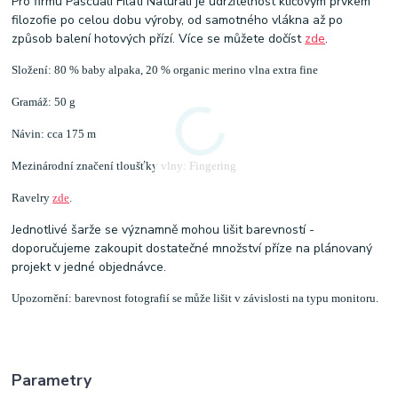
Pro firmu Pascuali Filati Naturali je udržitelnost klíčovým prvkem
filozofie p
o celou dobu výroby, od samotného vlákna až po
způsob balení hotových přízí. Více se můžete dočíst
zde
.
Složení: 80 % baby alpaka, 20 % organic merino vlna extra fine
Gramáž: 50 g
Návin: cca 175 m
Mezinárodní značení tloušťky vlny: Fingering
Ravelry
zde
.
Jednotlivé šarže se významně mohou lišit barevností -
doporučujeme zakoupit dostatečné množství příze na plánovaný
projekt v jedné objednávce.
Upozornění: barevnost fotografií se může lišit v závislosti na typu monitoru.
Parametry