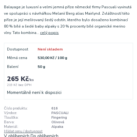
Balayage je luxusní a velmi jemná příze německé firmy Pascuali vyvinutá
ve spolupráci s návrhářkou Melanií Berg alias Mairlynd. Zvláštností této
příze je její melírovaný šedý odstín, kterého bylo dosaženo kombinací
80 % bílé a šedé baby alpaky s 20 % procenty bílé organické merino
vlny. Tato kombina...
celý popis
Dostupnost
Není skladem
Měrná cena
530,00 Kč / 100 g
Balení
50 g
265 Kč
/
ks
219 Kč
bez DPH
Momentálně není k dispozici
Číslo produktu:
616
Výrobce:
PASCUALI
Tloušťka:
Fingering
Barva:
Olivová
Materiál:
Alpaka
Hlídat cenu / dostupnost
V oblíbených
Do oblíbených