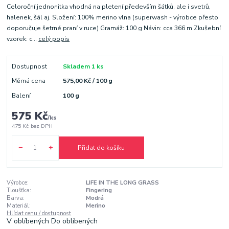
Celoroční jednonitka vhodná na pletení především šátků, ale i svetrů,
halenek, šál aj. Složení: 100% merino vlna (superwash - výrobce přesto
doporučuje šetrné praní v ruce) Gramáž: 100 g Návin: cca 366 m Zkušební
vzorek: c...
celý popis
Dostupnost
Skladem 1 ks
Měrná cena
575,00 Kč / 100 g
Balení
100 g
575 Kč
/
ks
475 Kč
bez DPH
Přidat do košíku
Výrobce:
LIFE IN THE LONG GRASS
Tloušťka:
Fingering
Barva:
Modrá
Materiál:
Merino
Hlídat cenu / dostupnost
V oblíbených
Do oblíbených