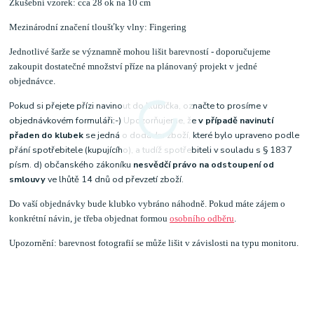
Zkušební vzorek: cca 28 ok na 10 cm
Mezinárodní značení tloušťky vlny: Fingering
Jednotlivé šarže se významně mohou lišit barevností - doporučujeme
zakoupit dostatečné množství příze na plánovaný projekt v jedné
objednávce.
Pokud si přejete přízi navinout do klubíčka, označte to prosíme v
objednávkovém formuláři:-) Upozorňujeme, že
v případě navinutí
přaden do klubek
se jedná o dodávku zboží, které bylo upraveno podle
přání spotřebitele (kupujícího), a tudíž spotřebiteli v souladu s § 1837
písm. d) občanského zákoníku
nesvědčí právo na odstoupení od
smlouvy
ve lhůtě 14 dnů od převzetí zboží.
Do vaší objednávky bude klubko vybráno náhodně. Pokud máte zájem o
konkrétní návin, je třeba objednat formou
osobního odběru
.
Upozornění: barevnost fotografií se může lišit v závislosti na typu monitoru.