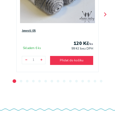
Jawoll 05
Jawoll 
120 Kč
/
ks
Skladem 6 ks
Sklade
99 Kč
bez DPH
Přidat do košíku