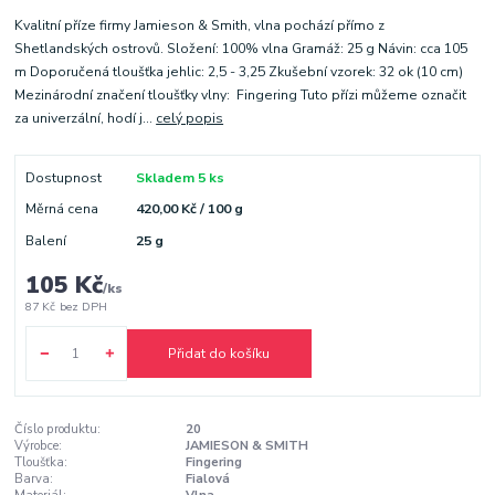
Kvalitní příze firmy Jamieson & Smith, vlna pochází přímo z
Shetlandských ostrovů. Složení: 100% vlna Gramáž: 25 g Návin: cca 105
m Doporučená tloušťka jehlic: 2,5 - 3,25 Zkušební vzorek: 32 ok (10 cm)
Mezinárodní značení tloušťky vlny: Fingering Tuto přízi můžeme označit
za univerzální, hodí j...
celý popis
Dostupnost
Skladem 5 ks
Měrná cena
420,00 Kč / 100 g
Balení
25 g
105 Kč
/
ks
87 Kč
bez DPH
Přidat do košíku
Číslo produktu:
20
Výrobce:
JAMIESON & SMITH
Tloušťka:
Fingering
Barva:
Fialová