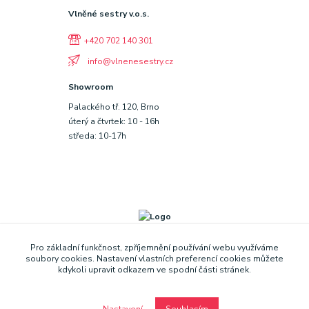
Vlněné sestry v.o.s.
+420 702 140 301
info@vlnenesestry.cz
Showroom
Palackého tř. 120, Brno
úterý a čtvrtek: 10 - 16h
středa: 10-17h
Pro základní funkčnost, zpříjemnění používání webu využíváme
soubory cookies. Nastavení vlastních preferencí cookies můžete
kdykoli upravit odkazem ve spodní části stránek.
Nastavení
Souhlasím