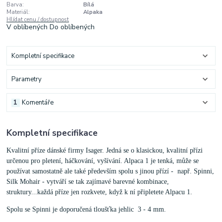
Barva:
Bílá
Materiál:
Alpaka
Hlídat cenu / dostupnost
V oblíbených
Do oblíbených
Kompletní specifikace
Parametry
1
Komentáře
Kompletní specifikace
Kvalitní příze dánské firmy Isager. Jedná se o klasickou, kvalitní přízi
určenou pro pletení, háčkování, vyšívání. Alpaca 1 je tenká, může se
používat samostatně ale také především spolu s jinou přízí - např. Spinni,
Silk Mohair - vytváří se tak zajímavé barevné kombinace,
struktury...každá příze jen rozkvete, když k ní připletete Alpacu 1.
Spolu se Spinni je doporučená tloušťka jehlic 3 - 4 mm.