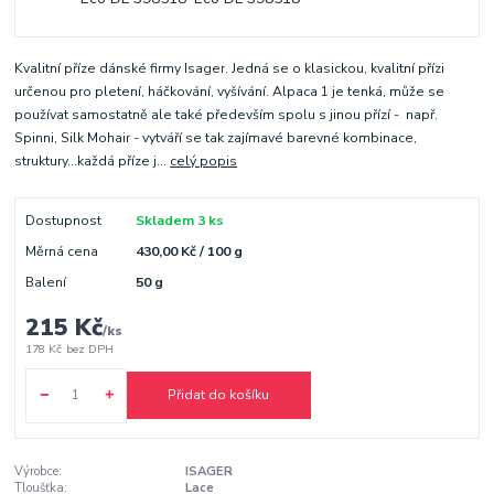
Kvalitní příze dánské firmy Isager. Jedná se o klasickou, kvalitní přízi
určenou pro pletení, háčkování, vyšívání. Alpaca 1 je tenká, může se
používat samostatně ale také především spolu s jinou přízí - např.
Spinni, Silk Mohair - vytváří se tak zajímavé barevné kombinace,
struktury...každá příze j...
celý popis
Dostupnost
Skladem 3 ks
Měrná cena
430,00 Kč / 100 g
Balení
50 g
215 Kč
/
ks
178 Kč
bez DPH
Přidat do košíku
Výrobce:
ISAGER
Tloušťka:
Lace