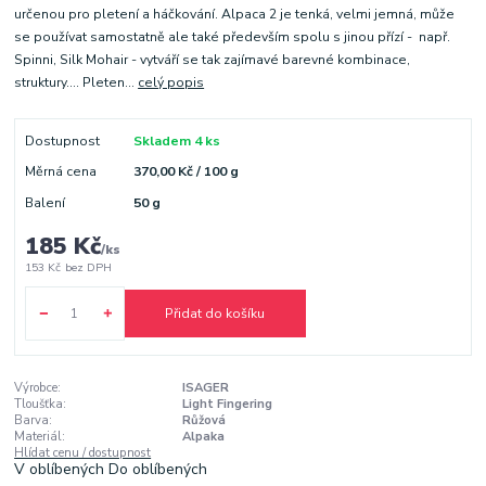
určenou pro pletení a háčkování. Alpaca 2 je tenká, velmi jemná, může
se používat samostatně ale také především spolu s jinou přízí - např.
Spinni, Silk Mohair - vytváří se tak zajímavé barevné kombinace,
struktury.... Pleten...
celý popis
Dostupnost
Skladem 4 ks
Měrná cena
370,00 Kč / 100 g
Balení
50 g
185 Kč
/
ks
153 Kč
bez DPH
Přidat do košíku
Výrobce:
ISAGER
Tloušťka:
Light Fingering
Barva:
Růžová
Materiál:
Alpaka
Hlídat cenu / dostupnost
V oblíbených
Do oblíbených