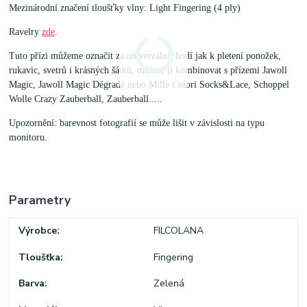
Mezinárodní značení tloušťky vlny: Light Fingering (4 ply)
Ravelry
zde
.
Tuto přízi můžeme označit za univerzální, hodí jak k pletení ponožek,
rukavic, svetrů i krásných šátků, můžete ji kombinovat s přízemi Jawoll
Magic, Jawoll Magic Dégradé nebo Mille Colori Socks&Lace, Schoppel
Wolle Crazy Zauberball, Zauberball.....
Upozornění: barevnost fotografií se může lišit v závislosti na typu
monitoru.
Parametry
Výrobce
FILCOLANA
Tloušťka
Fingering
Barva
Zelená