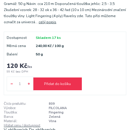
Gramáž: 50 g Návin: cca 210 m Doporučená tloušťka jehlic: 2,5 - 3,5
Zkušební vzorek: 28 - 32 ok x 36 - 42 řad (10 x 10 cm) Mezinárodní značení
tloušťky vlny: Light Fingering (4 ply) Ravelry zde. Tuto přízi můžeme
označit za univerzá...
celý popis
Dostupnost
Skladem 17 ks
Měrná cena
240,00 Kč / 100 g
Balení
50 g
120 Kč
/
ks
99 Kč
bez DPH
Přidat do košíku
Číslo produktu:
809
Výrobce:
FILCOLANA
Tloušťka:
Fingering
Barva:
Zelená
Materiál:
Vlna
Hlídat cenu / dostupnost
V oblíbených
Do oblíbených