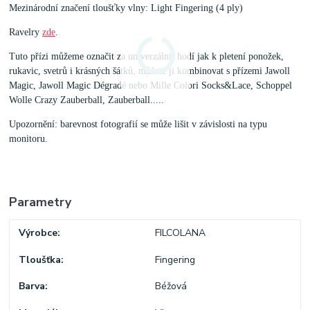
Mezinárodní značení tloušťky vlny: Light Fingering (4 ply)
Ravelry
zde
.
Tuto přízi můžeme označit za univerzální, hodí jak k pletení ponožek,
rukavic, svetrů i krásných šátků, můžete ji kombinovat s přízemi Jawoll
Magic, Jawoll Magic Dégradé nebo Mille Colori Socks&Lace, Schoppel
Wolle Crazy Zauberball, Zauberball.....
Upozornění: barevnost fotografií se může lišit v závislosti na typu
monitoru.
Parametry
Výrobce
FILCOLANA
Tloušťka
Fingering
Barva
Béžová