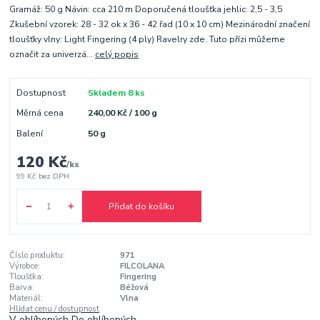
Gramáž: 50 g Návin: cca 210 m Doporučená tloušťka jehlic: 2,5 - 3,5
Zkušební vzorek: 28 - 32 ok x 36 - 42 řad (10 x 10 cm) Mezinárodní značení
tloušťky vlny: Light Fingering (4 ply) Ravelry zde. Tuto přízi můžeme
označit za univerzá...
celý popis
Dostupnost
Skladem 8 ks
Měrná cena
240,00 Kč / 100 g
Balení
50 g
120 Kč
/
ks
99 Kč
bez DPH
Přidat do košíku
Číslo produktu:
971
Výrobce:
FILCOLANA
Tloušťka:
Fingering
Barva:
Béžová
Materiál:
Vlna
Hlídat cenu / dostupnost
V oblíbených
Do oblíbených