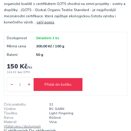
organické kvalitě s certifikátem GOTS vhodná na zimní projekty - svetry a
doplňky... (GOTS - Global Organic Textile Standard - je nejpřísnější
mezinárodní certifikace, která zajišťuje ekologickou čistotu výroby i
konečného výrob...
celý popis
Dostupnost
Skladem 1 ks
Měrná cena
300,00 Kč / 100 g
Balení
50 g
150 Kč
/
ks
124 Kč
bez DPH
Přidat do košíku
Číslo produktu:
32
Výrobce:
BC GARN
Tloušťka:
Light Fingering
Barva:
Růžová
Materiál:
Vlna
Hlídat cenu / dostupnost
V oblíbených
Do oblíbených