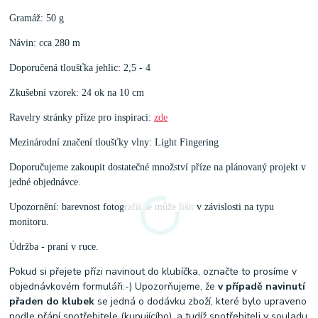
Gramáž: 50 g
Návin: cca 280 m
Doporučená tloušťka jehlic: 2,5 - 4
Zkušební vzorek: 24 ok na 10 cm
Ravelry stránky příze pro inspiraci:
zde
Mezinárodní značení tloušťky vlny: Light Fingering
Doporučujeme zakoupit dostatečné množství příze na plánovaný projekt v
jedné objednávce.
Upozornění: barevnost fotografií se může lišit v závislosti na typu
monitoru.
Údržba - praní v ruce.
Pokud si přejete přízi navinout do klubíčka, označte to prosíme v
objednávkovém formuláři:-) Upozorňujeme, že
v případě navinutí
přaden do klubek
se jedná o dodávku zboží, které bylo upraveno
podle přání spotřebitele (kupujícího), a tudíž spotřebiteli v souladu