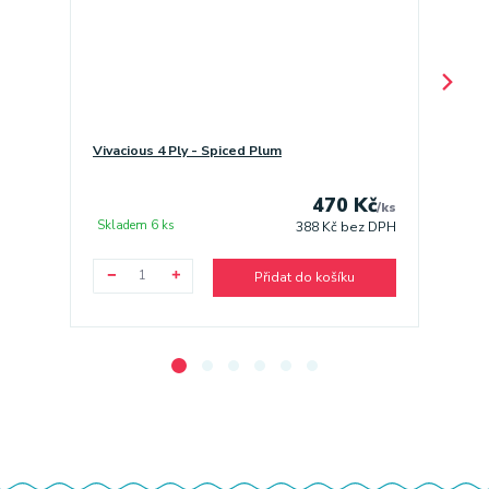
Vivacious 4 Ply - Spiced Plum
Gima 8.
470 Kč
/
ks
Skladem 6 ks
Sklade
388 Kč
bez DPH
Přidat do košíku