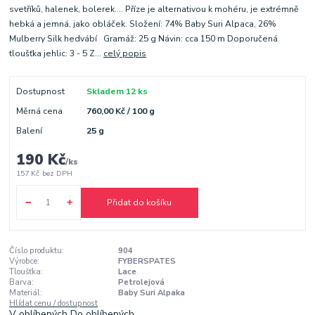
svetříků, halenek, bolerek.... Příze je alternativou k mohéru, je extrémně
hebká a jemná, jako obláček. Složení: 74% Baby Suri Alpaca, 26%
Mulberry Silk hedvábí Gramáž: 25 g Návin: cca 150 m Doporučená
tloušťka jehlic: 3 - 5 Z...
celý popis
Dostupnost
Skladem 12 ks
Měrná cena
760,00 Kč / 100 g
Balení
25 g
190 Kč
/
ks
157 Kč
bez DPH
Přidat do košíku
Číslo produktu:
904
Výrobce:
FYBERSPATES
Tloušťka:
Lace
Barva:
Petrolejová
Materiál:
Baby Suri Alpaka
Hlídat cenu / dostupnost
V oblíbených
Do oblíbených