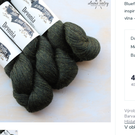
Bluef
inspi
vlna 
D
M
Ba
4
40
Výrob
Barva
Hlída
V ob