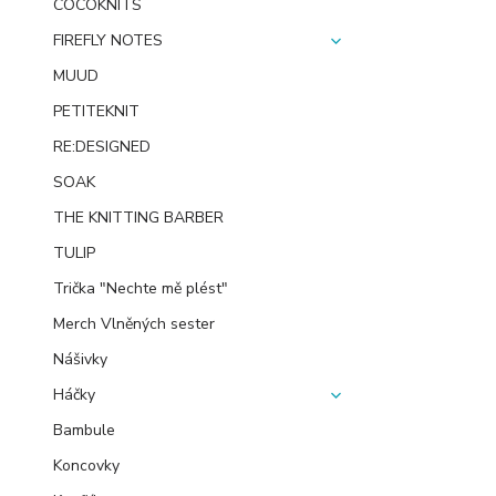
COCOKNITS
FIREFLY NOTES
MUUD
PETITEKNIT
RE:DESIGNED
SOAK
THE KNITTING BARBER
TULIP
Trička "Nechte mě plést"
Merch Vlněných sester
Nášivky
Háčky
Bambule
Koncovky