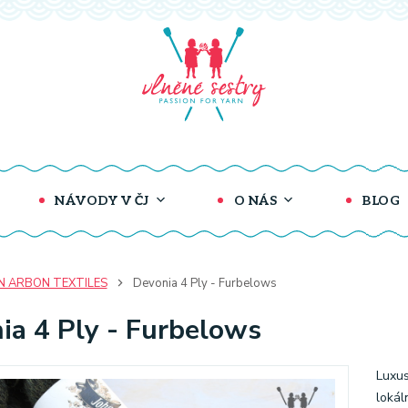
NÁVODY V ČJ
O NÁS
BLOG
N ARBON TEXTILES
Devonia 4 Ply - Furbelows
ia 4 Ply - Furbelows
Luxus
lokál