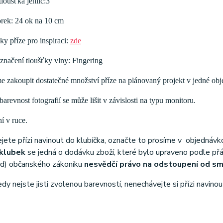
loušťka jehlic:3
rek: 24 ok na 10 cm
ky příze pro inspiraci:
zde
značení tloušťky vlny: Fingering
 zakoupit dostatečné množství příze na plánovaný projekt v jedné obj
arevnost fotografií se může lišit v závislosti na typu monitoru.
í v ruce.
ejete přízi navinout do klubíčka, označte to prosíme v objednáv
klubek
se jedná o dodávku zboží, které bylo upraveno podle přání
d) občanského zákoníku
nesvědčí právo na odstoupení od s
tedy nejste jisti zvolenou barevností, nenechávejte si přízi navinou