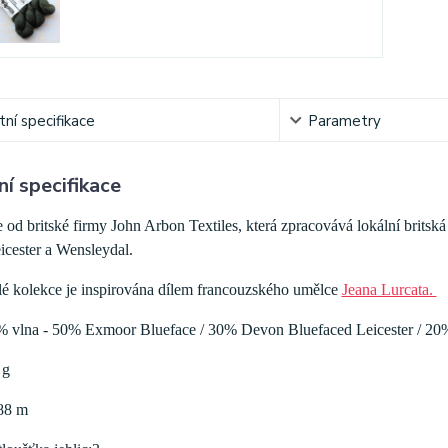
ní specifikace
Parametry
í specifikace
e od britské firmy John Arbon Textiles, která zpracovává lokální brit
icester a Wensleydal.
lé kolekce je inspirována dílem francouzského umělce
Jeana Lurcata.
% vlna - 50% Exmoor Blueface / 30% Devon Bluefaced Leicester / 2
 g
88 m