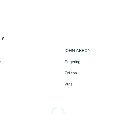
ry
JOHN ARBON
a
Fingering
Zelená
Vlna