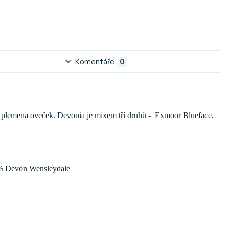
Komentáře
0
ská plemena oveček. Devonia je mixem tří druhů - Exmoor Blueface,
0% Devon Wensleydale