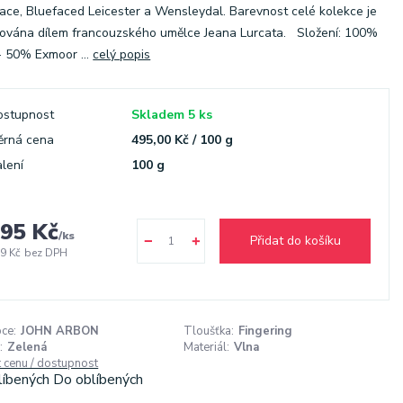
ace, Bluefaced Leicester a Wensleydal. Barevnost celé kolekce je
rována dílem francouzského umělce Jeana Lurcata. Složení: 100%
- 50% Exmoor ...
celý popis
ostupnost
Skladem 5 ks
ěrná cena
495,00 Kč / 100 g
lení
100 g
95 Kč
/
ks
Přidat do košíku
9 Kč
bez DPH
ce:
JOHN ARBON
Tloušťka:
Fingering
:
Zelená
Materiál:
Vlna
t cenu / dostupnost
líbených
Do oblíbených