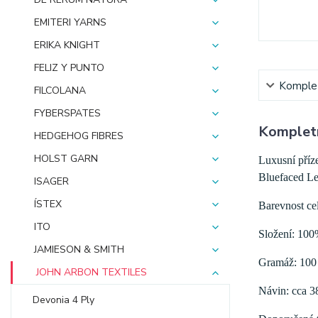
EMITERI YARNS
ERIKA KNIGHT
FELIZ Y PUNTO
Komplet
FILCOLANA
FYBERSPATES
Kompletn
HEDGEHOG FIBRES
HOLST GARN
Luxusní příz
Bluefaced Le
ISAGER
ÍSTEX
Barevnost ce
ITO
Složení: 100
JAMIESON & SMITH
Gramáž: 100
JOHN ARBON TEXTILES
Návin: cca 3
Devonia 4 Ply