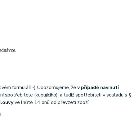
ednávce.
kovém formuláři:-) Upozorňujeme, že
v případě navinutí
 spotřebitele (kupujícího), a tudíž spotřebiteli v souladu s §
mlouvy
ve lhůtě 14 dnů od převzetí zboží.
t.