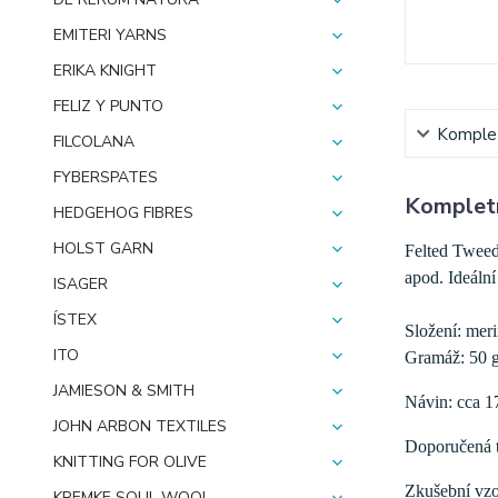
EMITERI YARNS
ERIKA KNIGHT
FELIZ Y PUNTO
Komplet
FILCOLANA
FYBERSPATES
Kompletn
HEDGEHOG FIBRES
HOLST GARN
Felted Tweed
apod. Ideální
ISAGER
ÍSTEX
Složení: mer
ITO
Gramáž: 50 
JAMIESON & SMITH
Návin: cca 1
JOHN ARBON TEXTILES
Doporučená tl
KNITTING FOR OLIVE
Zkušební vzo
KREMKE SOUL WOOL