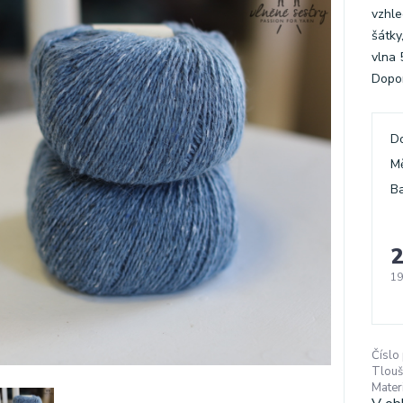
vzhle
šátky
vlna 
Dopor
D
M
Ba
2
19
Číslo
Tlouš
Materi