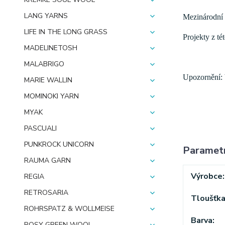
LANG YARNS
Mezinárodní 
LIFE IN THE LONG GRASS
Projekty z té
MADELINETOSH
MALABRIGO
Upozornění: b
MARIE WALLIN
MOMINOKI YARN
MYAK
PASCUALI
PUNKROCK UNICORN
Paramet
RAUMA GARN
Výrobce
REGIA
RETROSARIA
Tloušťk
ROHRSPATZ & WOLLMEISE
Barva
ROSY GREEN WOOL