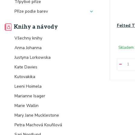
Třpytivé příze
Příze podle barev
Felted 
Knihy a návody
Všechny knihy
Skladem 
Anna Johanna
Justyna Lorkowska
Kate Davies
Kutovakika
Leeni Hoimela
Marianne Isager
Marie Wallin
Mary Jane Mucklestone
Petra Machová Kouřilová
Sari Nordlund