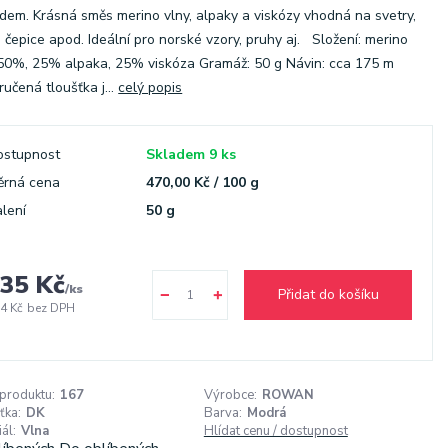
dem. Krásná směs merino vlny, alpaky a viskózy vhodná na svetry,
, čepice apod. Ideální pro norské vzory, pruhy aj. Složení: merino
50%, 25% alpaka, 25% viskóza Gramáž: 50 g Návin: cca 175 m
učená tloušťka j...
celý popis
ostupnost
Skladem 9 ks
ěrná cena
470,00 Kč / 100 g
lení
50 g
35 Kč
/
ks
Přidat do košíku
4 Kč
bez DPH
 produktu:
167
Výrobce:
ROWAN
ťka:
DK
Barva:
Modrá
ál:
Vlna
Hlídat cenu / dostupnost