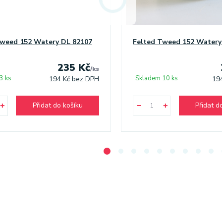
Tweed 152 Watery DL 82107
Felted Tweed 152 Watery
235 Kč
/
ks
3 ks
Skladem 10 ks
194 Kč
bez DPH
19
Přidat do košíku
Přidat d