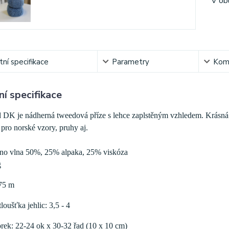
V ob
ní specifikace
Parametry
Kom
í specifikace
 DK je nádherná tweedová příze s lehce zaplstěným vzhledem. Krásná s
 pro norské vzory, pruhy aj.
ino vlna 50%, 25% alpaka, 25% viskóza
g
75 m
oušťka jehlic: 3,5 - 4
rek: 22-24 ok x 30-32 řad (10 x 10 cm)