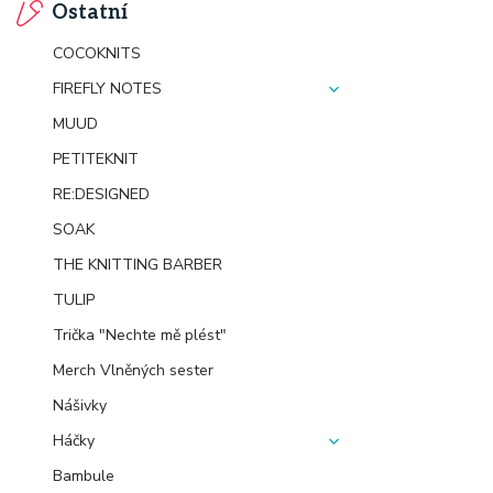
Ostatní
COCOKNITS
FIREFLY NOTES
MUUD
PETITEKNIT
RE:DESIGNED
SOAK
THE KNITTING BARBER
TULIP
Trička "Nechte mě plést"
Merch Vlněných sester
Nášivky
Háčky
Bambule