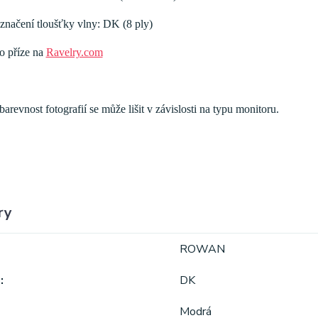
značení tloušťky vlny: DK (8 ply)
to příze na
Ravelry.com
arevnost fotografií se může lišit v závislosti na typu monitoru.
ry
ROWAN
a
DK
Modrá