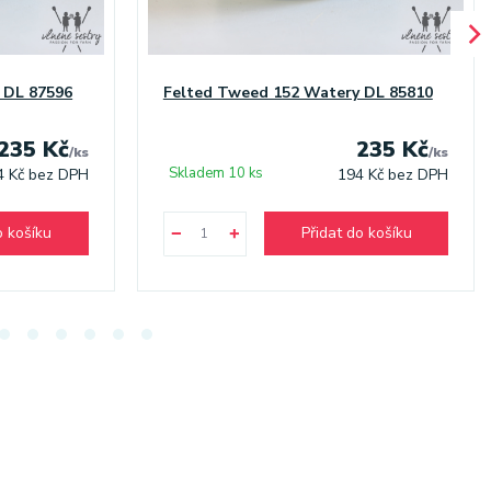
 DL 87596
Felted Tweed 152 Watery DL 85810
235 Kč
235 Kč
/
ks
/
ks
Skladem 10 ks
4 Kč
bez DPH
194 Kč
bez DPH
o košíku
Přidat do košíku