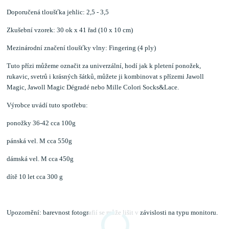
Doporučená tloušťka jehlic: 2,5 - 3,5
Zkušební vzorek: 30 ok x 41 řad (10 x 10 cm)
Mezinárodní značení tloušťky vlny: Fingering (4 ply)
Tuto přízi můžeme označit za univerzální, hodí jak k pletení ponožek,
rukavic, svetrů i krásných šátků, můžete ji kombinovat s přízemi Jawoll
Magic, Jawoll Magic Dégradé nebo Mille Colori Socks&Lace.
Výrobce uvádí tuto spotřebu:
ponožky 36-42 cca 100g
pánská vel. M cca 550g
dámská vel. M cca 450g
dítě 10 let cca 300 g
Upozornění: barevnost fotografií se může lišit v závislosti na typu monitoru.