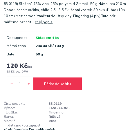
83.0119) Složení: 75% vlna, 25% polyamid Gramáž: 50 g Návin: cca 210 m
Doporučená tloušťka jehlic: 2,5 - 3,5 Zkušební vzorek: 30 ok x 41 řad (10 x
10 cm) Mezinárodní značení tloušťky vlny: Fingering (4 ply) Tuto přízi
můžeme označit...
celý popis
Dostupnost
Skladem 4 ks
Měrná cena
240,00 Kč / 100 g
Balení
50 g
120 Kč
/
ks
99 Kč
bez DPH
Přidat do košíku
Číslo produktu:
83.0119
Výrobce:
LANG YARNS
Tloušťka:
Fingering
Barva:
Růžová
Materiál:
Vlna
Hlídat cenu / dostupnost
V oblíbených
Do oblíbených