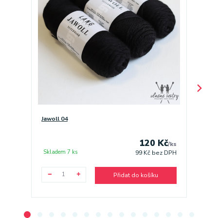
Jawoll 04
Jawoll 
120 Kč
/
ks
Skladem 7 ks
Sklade
99 Kč
bez DPH
Přidat do košíku