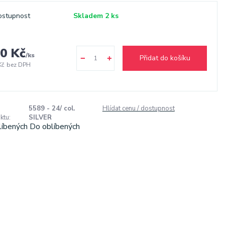
ostupnost
Skladem 2 ks
0 Kč
/
ks
Přidat do košíku
Kč
bez DPH
5589 - 24/ col.
Hlídat cenu / dostupnost
ktu:
SILVER
líbených
Do oblíbených