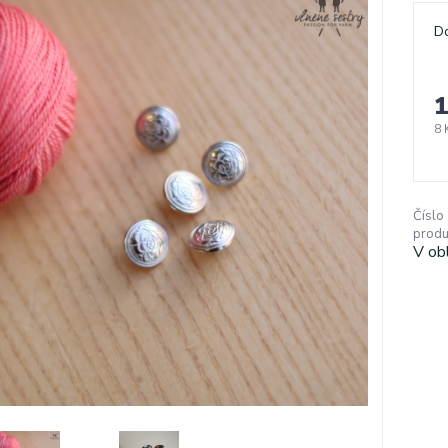
D
1
8 
Číslo
produ
V ob