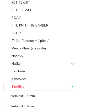
PETITEKNIT
RE:DESIGNED
SOAK
THE KNITTING BARBER
TULIP
Trička "Nechte mě plést"
Merch Vlněných sester
Nášivky
Háčky
Bambule
Koncovky
Knoflíky
Velikost 1,3 mm
Velikost 1,5 cm