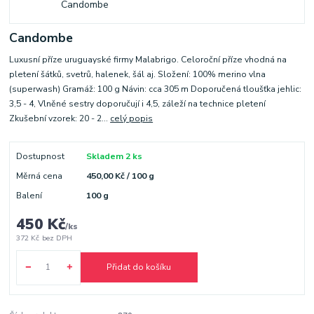
Candombe
Luxusní příze uruguayské firmy Malabrigo. Celoroční příze vhodná na
pletení šátků, svetrů, halenek, šál aj. Složení: 100% merino vlna
(superwash) Gramáž: 100 g Návin: cca 305 m Doporučená tloušťka jehlic:
3,5 - 4, Vlněné sestry doporučují i 4,5, záleží na technice pletení
Zkušební vzorek: 20 - 2...
celý popis
Dostupnost
Skladem 2 ks
Měrná cena
450,00 Kč / 100 g
Balení
100 g
450 Kč
/
ks
372 Kč
bez DPH
Přidat do košíku