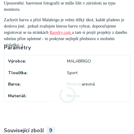
Upozornění: barevnost fotografií se může lišit v závislosti na typu
monitoru.
Zachytit barvu u přízí Malabrigo je velmi těžký úkol, každé přadeno je
doslova jiné...pokud zvažujete kterou barvu vybrat, doporučujeme
registrovat se na stránkách
Ravelry.com
a tam si projít projekty z daného
odstínu příze upletené - to poskytne nejlepší představu o možném
výsledku:-)
Parametry
Výrobce
MALABRIGO
Tloušťka
Sport
Barva
Pestrobarevná
Materiál
Merino
Související zboží
9