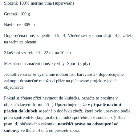
Složení: 100% merino vlna (superwash)
Gramáž: 100 g
Návin: cca 305 m
Doporučená tloušťka jehlic: 3,5 - 4, Vlněné sestry doporučují i 4,5, záleží
na technice pletení
Zkušební vzorek: 20 - 22 ok na 10 cm
Mezinárodní značení tloušťky vlny: Sport (5 ply)
Jednotlivé šarže se významně mohou lišit barevností - doporučujeme
zakoupit dostatečné množství příze na plánovaný projekt v jedné
objednávce.
Pokud si přejete přízi navinout do klubíčka, označte to prosíme v
objednávkovém formuláři:-) Upozorňujeme, že
v případě navinutí
přaden do klubek
se jedná o dodávku zboží, které bylo upraveno podle
přání spotřebitele (kupujícího), a tudíž spotřebiteli v souladu s § 1837
písm. d) občanského zákoníku
nesvědčí právo na odstoupení od
smlouvy
ve lhůtě 14 dnů od převzetí zboží.