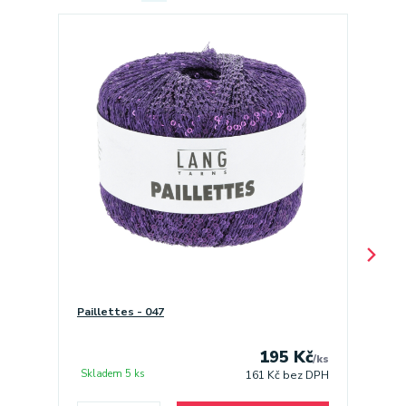
Paillettes - 047
Malabr
195 Kč
/
ks
Skladem 5 ks
Sklade
161 Kč
bez DPH