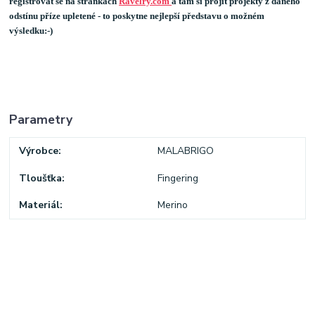
registrovat se na stránkách
Ravelry.com
a tam si projít projekty z daného
odstínu příze upletené - to poskytne nejlepší představu o možném
výsledku:-)
Parametry
Výrobce
MALABRIGO
Tloušťka
Fingering
Materiál
Merino