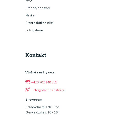
FAQ
Předobjednávky
Navíjení
Praní a údržba přízí
Fotogalerie
Kontakt
Vlněné sestry v.o.s.
+420 702 140 301
info@vlnenesestry.cz
Showroom
Palackého tř. 120, Brno
úterý a čtvrtek: 10 - 16h