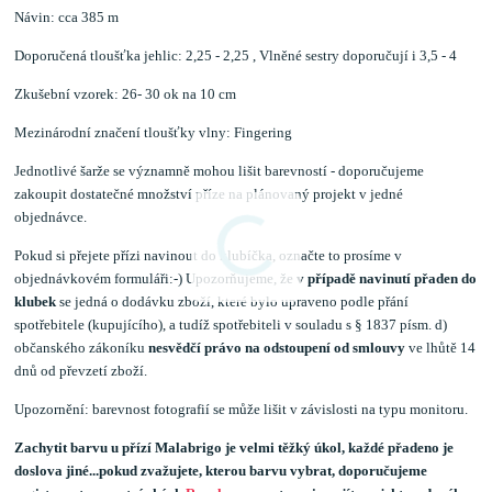
Návin: cca 385 m
Doporučená tloušťka jehlic: 2,25 - 2,25 , Vlněné sestry doporučují i 3,5 - 4
Zkušební vzorek: 26- 30 ok na 10 cm
Mezinárodní značení tloušťky vlny: Fingering
Jednotlivé šarže se významně mohou lišit barevností - doporučujeme
zakoupit dostatečné množství příze na plánovaný projekt v jedné
objednávce.
Pokud si přejete přízi navinout do klubíčka, označte to prosíme v
objednávkovém formuláři:-) Upozorňujeme, že
v případě navinutí přaden do
klubek
se jedná o dodávku zboží, které bylo upraveno podle přání
spotřebitele (kupujícího), a tudíž spotřebiteli v souladu s § 1837 písm. d)
občanského zákoníku
nesvědčí právo na odstoupení od smlouvy
ve lhůtě 14
dnů od převzetí zboží.
Upozornění: barevnost fotografií se může lišit v závislosti na typu monitoru.
Zachytit barvu u přízí Malabrigo je velmi těžký úkol, každé přadeno je
doslova jiné...pokud zvažujete, kterou barvu vybrat, doporučujeme