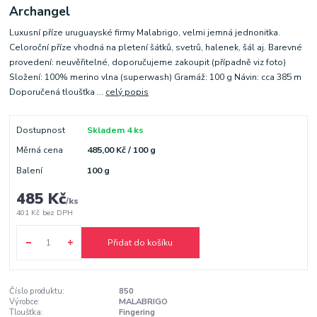
Archangel
Luxusní příze uruguayské firmy Malabrigo, velmi jemná jednonitka.
Celoroční příze vhodná na pletení šátků, svetrů, halenek, šál aj. Barevné
provedení: neuvěřitelné, doporučujeme zakoupit (případně viz foto)
Složení: 100% merino vlna (superwash) Gramáž: 100 g Návin: cca 385 m
Doporučená tloušťka ...
celý popis
Dostupnost
Skladem 4 ks
Měrná cena
485,00 Kč / 100 g
Balení
100 g
485 Kč
/
ks
401 Kč
bez DPH
Přidat do košíku
Číslo produktu:
850
Výrobce:
MALABRIGO
Tloušťka:
Fingering