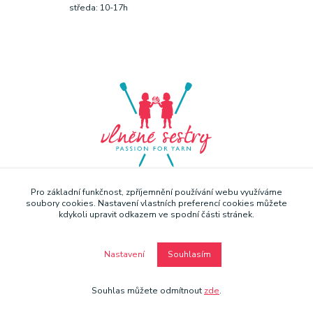
středa: 10-17h
Pro základní funkčnost, zpříjemnění používání webu využíváme
soubory cookies. Nastavení vlastních preferencí cookies můžete
kdykoli upravit odkazem ve spodní části stránek.
Nastavení
Souhlasím
Copyright © Vlněné sestry 2019
Souhlas můžete odmítnout
zde
.
Vytvořeno na
Eshop-rychle.cz