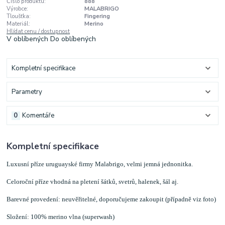
Číslo produktu:
888
Výrobce:
MALABRIGO
Tloušťka:
Fingering
Materiál:
Merino
Hlídat cenu / dostupnost
V oblíbených
Do oblíbených
Kompletní specifikace
Parametry
0
Komentáře
Kompletní specifikace
Luxusní příze uruguayské firmy Malabrigo, velmi jemná jednonitka.
Celoroční příze vhodná na pletení šátků, svetrů, halenek, šál aj.
Barevné provedení: neuvěřitelné, doporučujeme zakoupit (případně viz foto)
Složení: 100% merino vlna (superwash)