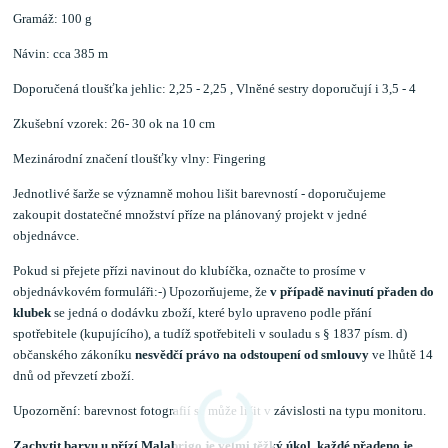
Gramáž: 100 g
Návin: cca 385 m
Doporučená tloušťka jehlic: 2,25 - 2,25 , Vlněné sestry doporučují i 3,5 - 4
Zkušební vzorek: 26- 30 ok na 10 cm
Mezinárodní značení tloušťky vlny: Fingering
Jednotlivé šarže se významně mohou lišit barevností - doporučujeme
zakoupit dostatečné množství příze na plánovaný projekt v jedné
objednávce.
Pokud si přejete přízi navinout do klubíčka, označte to prosíme v
objednávkovém formuláři:-) Upozorňujeme, že
v případě navinutí přaden do
klubek
se jedná o dodávku zboží, které bylo upraveno podle přání
spotřebitele (kupujícího), a tudíž spotřebiteli v souladu s § 1837 písm. d)
občanského zákoníku
nesvědčí právo na odstoupení od smlouvy
ve lhůtě 14
dnů od převzetí zboží.
Upozornění: barevnost fotografií se může lišit v závislosti na typu monitoru.
Zachytit barvu u přízí Malabrigo je velmi těžký úkol, každé přadeno je