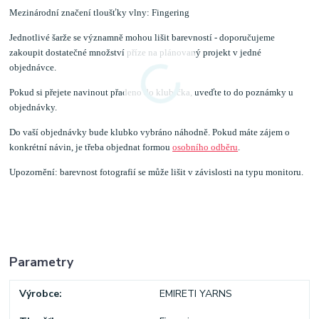
Mezinárodní značení tloušťky vlny: Fingering
Jednotlivé šarže se významně mohou lišit barevností - doporučujeme
zakoupit dostatečné množství příze na plánovaný projekt v jedné
objednávce.
Pokud si přejete navinout přadeno do klubíčka, uveďte to do poznámky u
objednávky.
Do vaší objednávky bude klubko vybráno náhodně. Pokud máte zájem o
konkrétní návin, je třeba objednat formou
osobního odběru
.
Upozornění: barevnost fotografií se může lišit v závislosti na typu monitoru.
Parametry
Výrobce
EMIRETI YARNS