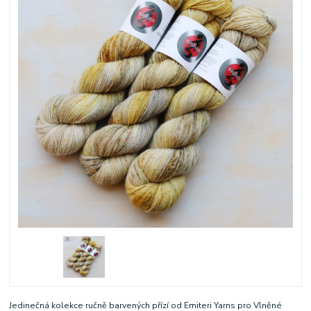
Jedinečná kolekce ručně barvených přízí od Emiteri Yarns pro Vlněné