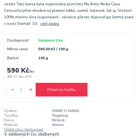
sestry. Tato barva byla inspirována písní Into My Arms Nicka Cava.
Celoroční příze vhodná na pletení šátků, svetrů, halenek, šál aj. Složení:
100% merino vlna (superwash - výrobce přesto doporučuje šetrné praní
v ruce) Gramáž: 10...
celý popis
Dostupnost
Skladem 2 ks
Měrná cena
590,00 Kč / 100 g
Balení
100 g
590 Kč
/
ks
488 Kč
bez DPH
Přidat do košíku
Výrobce:
EMIRETI YARNS
Tloušťka:
Fingering
Barva:
Béžová
Materiál:
Merino
Hlídat cenu / dostupnost
V oblíbených
Do oblíbených