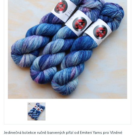
Jedinečná kolekce ručně barvených přízí od Emiteri Yarns pro Vlněné