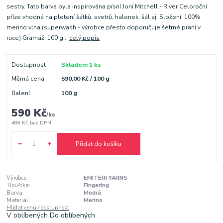
sestry. Tato barva byla inspirována písní Joni Mitchell - River Celoroční
příze vhodná na pletení šátků, svetrů, halenek, šál aj. Složení: 100%
merino vlna (superwash - výrobce přesto doporučuje šetrné praní v
ruce) Gramáž: 100 g...
celý popis
Dostupnost
Skladem 1 ks
Měrná cena
590,00 Kč / 100 g
Balení
100 g
590 Kč
/
ks
488 Kč
bez DPH
Přidat do košíku
Výrobce:
EMITERI YARNS
Tloušťka:
Fingering
Barva:
Modrá
Materiál:
Merino
Hlídat cenu / dostupnost
V oblíbených
Do oblíbených