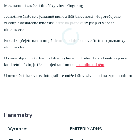
Mezinárodní značení tloušťky vlny: Fingering
Jednotlivé šarže se významně mohou lišit barevností - doporučujeme
zakoupit dostatečné množství příze na plánovaný projekt v jedné
objednávce.
Pokud si přejete navinout přadeno do klubíčka, uveďte to do poznámky u
objednávky.
Do vaší objednávky bude klubko vybráno náhodně. Pokud máte zájem o
konkrétní návin, je třeba objednat formou
osobního odběru
.
Upozornění: barevnost fotografií se může lišit v závislosti na typu monitoru.
Parametry
Výrobce
EMITERI YARNS