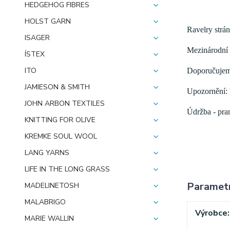
HEDGEHOG FIBRES
HOLST GARN
Ravelry strán
ISAGER
Mezinárodní 
ÍSTEX
ITO
Doporučujeme
JAMIESON & SMITH
Upozornění: b
JOHN ARBON TEXTILES
Údržba - pran
KNITTING FOR OLIVE
KREMKE SOUL WOOL
LANG YARNS
LIFE IN THE LONG GRASS
Paramet
MADELINETOSH
MALABRIGO
Výrobce
MARIE WALLIN