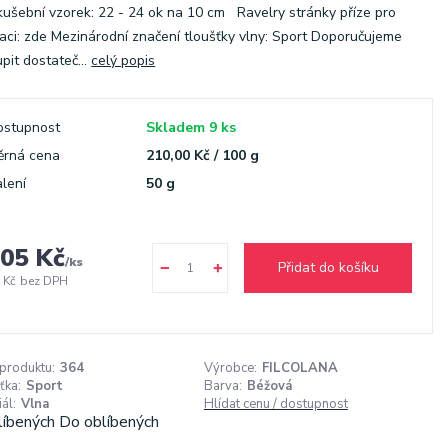
kušební vzorek: 22 - 24 ok na 10 cm Ravelry stránky příze pro
raci: zde Mezinárodní značení tloušťky vlny: Sport Doporučujeme
pit dostateč...
celý popis
ostupnost
Skladem 9 ks
ěrná cena
210,00 Kč / 100 g
lení
50 g
05 Kč
/
ks
Přidat do košíku
 Kč
bez DPH
 produktu:
364
Výrobce:
FILCOLANA
ťka:
Sport
Barva:
Béžová
ál:
Vlna
Hlídat cenu / dostupnost
líbených
Do oblíbených