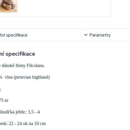
ní specifikace
Parametry
í specifikace
e dánské firmy Filcolana.
% vlna (peruvian highland)
g
75 m
oušťka jehlic: 3,5 - 4
rek: 22 - 24 ok na 10 cm