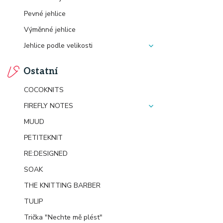
Pevné jehlice
Výměnné jehlice
Jehlice podle velikosti
Ostatní
COCOKNITS
FIREFLY NOTES
MUUD
PETITEKNIT
RE:DESIGNED
SOAK
THE KNITTING BARBER
TULIP
Trička "Nechte mě plést"