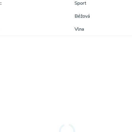
a
Sport
Béžová
Vlna