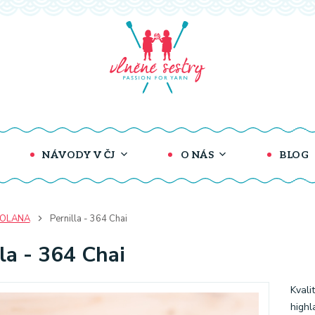
NÁVODY V ČJ
O NÁS
BLOG
COLANA
Pernilla - 364 Chai
la - 364 Chai
Kvali
highl