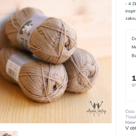
- 4 Z
inspi
zakou
D
M
Ba
1
87
Číslo
Tlouš
Materi
V ob