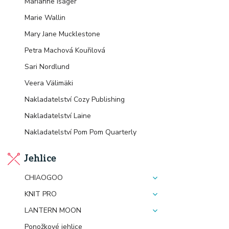
Marianne Isager
Marie Wallin
Mary Jane Mucklestone
Petra Machová Kouřilová
Sari Nordlund
Veera Välimäki
Nakladatelství Cozy Publishing
Nakladatelství Laine
Nakladatelství Pom Pom Quarterly
Jehlice
CHIAOGOO
KNIT PRO
LANTERN MOON
Ponožkové jehlice