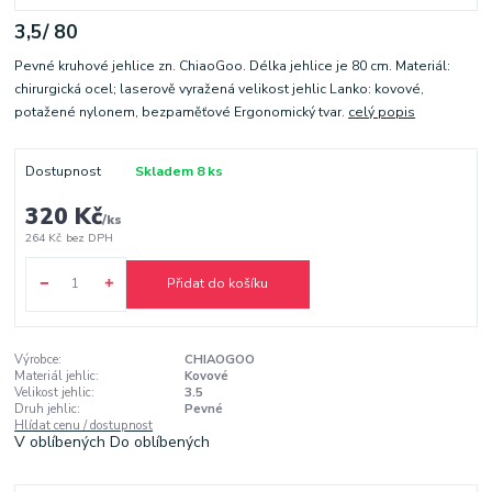
3,5/ 80
Pevné kruhové jehlice zn. ChiaoGoo. Délka jehlice je 80 cm. Materiál:
chirurgická ocel; laserově vyražená velikost jehlic Lanko: kovové,
potažené nylonem, bezpaměťové Ergonomický tvar.
celý popis
Dostupnost
Skladem 8 ks
320 Kč
/
ks
264 Kč
bez DPH
Přidat do košíku
Výrobce:
CHIAOGOO
Materiál jehlic:
Kovové
Velikost jehlic:
3.5
Druh jehlic:
Pevné
Hlídat cenu / dostupnost
V oblíbených
Do oblíbených