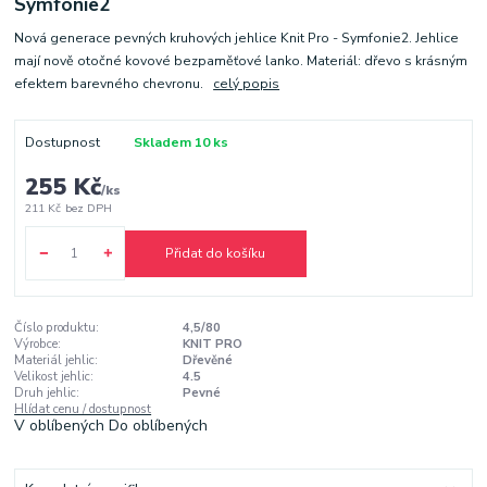
Symfonie2
Nová generace pevných kruhových jehlice Knit Pro - Symfonie2. Jehlice
mají nově otočné kovové bezpaměťové lanko. Materiál: dřevo s krásným
efektem barevného chevronu.
celý popis
Dostupnost
Skladem 10 ks
255 Kč
/
ks
211 Kč
bez DPH
Přidat do košíku
Číslo produktu:
4,5/80
Výrobce:
KNIT PRO
Materiál jehlic:
Dřevěné
Velikost jehlic:
4.5
Druh jehlic:
Pevné
Hlídat cenu / dostupnost
V oblíbených
Do oblíbených