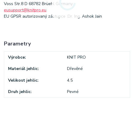
Voss Str.8 D 68782 Brüehl Germany
eusupport@knitpro.eu
EU GPSR autorizovaný zástupce :Dr. Ing. Ashok Jain
Parametry
Výrobce
KNIT PRO
Materiál jehlic
Dřevěné
Velikost jehlic
4.5
Druh jehlic
Pevné