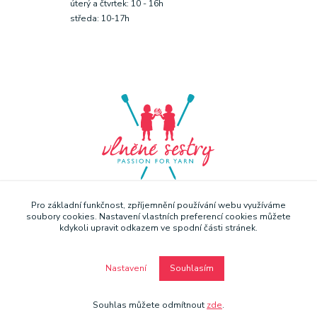
úterý a čtvrtek: 10 - 16h
středa: 10-17h
Pro základní funkčnost, zpříjemnění používání webu využíváme
soubory cookies. Nastavení vlastních preferencí cookies můžete
kdykoli upravit odkazem ve spodní části stránek.
Nastavení
Souhlasím
Copyright © Vlněné sestry 2019
Souhlas můžete odmítnout
zde
.
Vytvořeno na
Eshop-rychle.cz