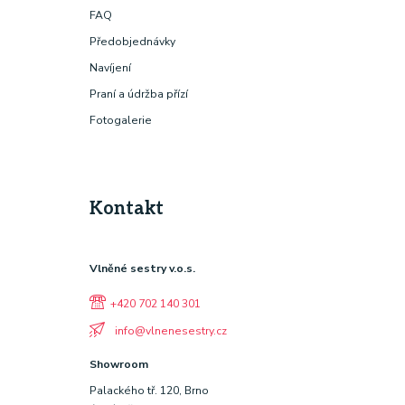
FAQ
Předobjednávky
Navíjení
Praní a údržba přízí
Fotogalerie
Kontakt
Vlněné sestry v.o.s.
+420 702 140 301
info@vlnenesestry.cz
Showroom
Palackého tř. 120, Brno