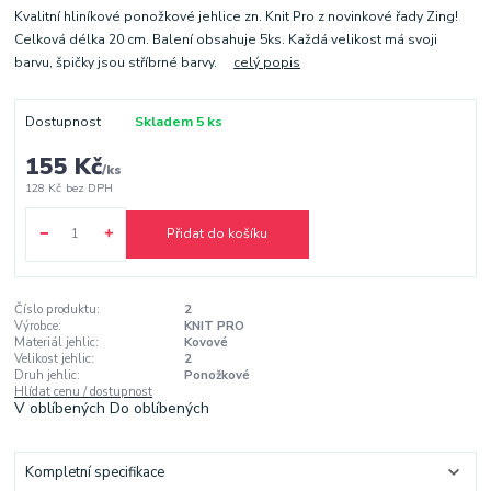
Kvalitní hliníkové ponožkové jehlice zn. Knit Pro z novinkové řady Zing!
Celková délka 20 cm. Balení obsahuje 5ks. Každá velikost má svoji
barvu, špičky jsou stříbrné barvy.
celý popis
Dostupnost
Skladem 5 ks
155 Kč
/
ks
128 Kč
bez DPH
Přidat do košíku
Číslo produktu:
2
Výrobce:
KNIT PRO
Materiál jehlic:
Kovové
Velikost jehlic:
2
Druh jehlic:
Ponožkové
Hlídat cenu / dostupnost
V oblíbených
Do oblíbených
Kompletní specifikace