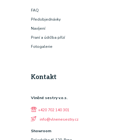
FAQ
Předobjednávky
Navíjení
Praní a údržba přízí
Fotogalerie
Kontakt
Vlněné sestry v.o.s.
+420 702 140 301
info@vlnenesestry.cz
Showroom
Palackého tř. 120, Brno