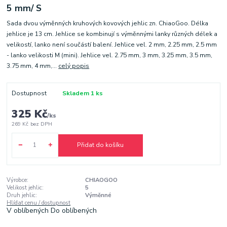
5 mm/ S
Sada dvou výměnných kruhových kovových jehlic zn. ChiaoGoo. Délka
jehlice je 13 cm. Jehlice se kombinují s výměnnými lanky různých délek a
velikostí, lanko není součástí balení. Jehlice vel. 2 mm, 2.25 mm, 2.5 mm
- lanko velikosti M (mini). Jehlice vel. 2.75 mm, 3 mm, 3.25 mm, 3.5 mm,
3.75 mm, 4 mm,...
celý popis
Dostupnost
Skladem 1 ks
325 Kč
/
ks
269 Kč
bez DPH
Přidat do košíku
Výrobce:
CHIAOGOO
Velikost jehlic:
5
Druh jehlic:
Výměnné
Hlídat cenu / dostupnost
V oblíbených
Do oblíbených