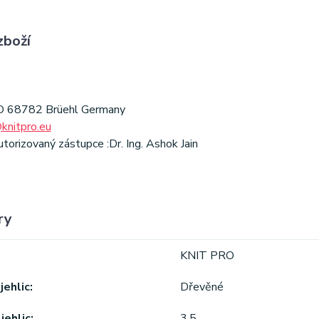
zboží
 D 68782 Brüehl Germany
knitpro.eu
orizovaný zástupce :Dr. Ing. Ashok Jain
ry
KNIT PRO
jehlic
Dřevěné
jehlic
3.5