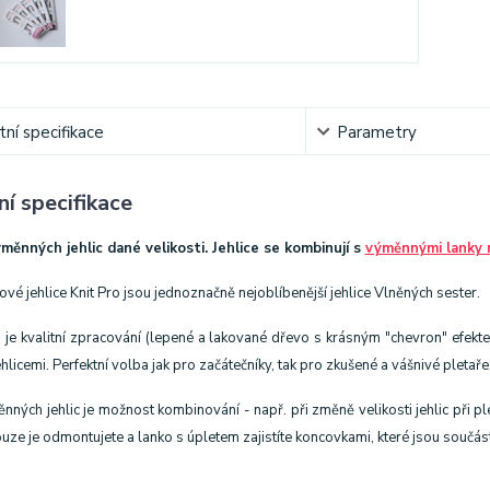
ní specifikace
Parametry
í specifikace
měnných jehlic dané velikosti.
Jehlice se kombinují s
výměnnými lanky 
é jehlice Knit Pro jsou jednoznačně nejoblíbenější jehlice Vlněných sester.
 je kvalitní zpracování (lepené a lakované dřevo s krásným "chevron" efekte
hlicemi. Perfektní volba jak pro začátečníky, tak pro zkušené a vášnivé pletaře:
ých jehlic je možnost kombinování - např. při změně velikosti jehlic při pl
pouze je odmontujete a lanko s úpletem zajistíte koncovkami, které jsou součást