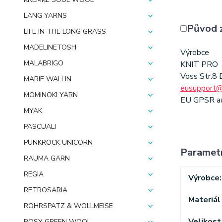
LANG YARNS
Původ 
LIFE IN THE LONG GRASS
MADELINETOSH
Výrobce
MALABRIGO
KNIT PRO
Voss Str.8
MARIE WALLIN
eusupport@
MOMINOKI YARN
EU GPSR aut
MYAK
PASCUALI
PUNKROCK UNICORN
Paramet
RAUMA GARN
REGIA
Výrobce
RETROSARIA
Materiál 
ROHRSPATZ & WOLLMEISE
Velikost 
ROSY GREEN WOOL