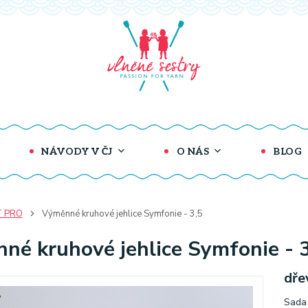
NÁVODY V ČJ
O NÁS
BLOG
T PRO
Výměnné kruhové jehlice Symfonie - 3,5
né kruhové jehlice Symfonie - 3
dře
Sada 