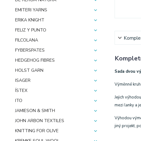
EMITERI YARNS
ERIKA KNIGHT
FELIZ Y PUNTO
Komplet
FILCOLANA
FYBERSPATES
Kompletn
HEDGEHOG FIBRES
HOLST GARN
Sada dvou vý
ISAGER
Výměnné kruhov
ÍSTEX
Jejich výhodou
ITO
mezi lanky a je
JAMIESON & SMITH
Výhodou výměnn
JOHN ARBON TEXTILES
jiný projekt, 
KNITTING FOR OLIVE
KREMKE SOUL WOOL