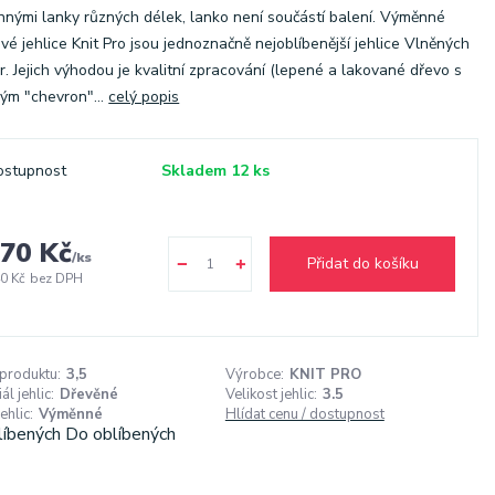
nými lanky různých délek, lanko není součástí balení. Výměnné
vé jehlice Knit Pro jsou jednoznačně nejoblíbenější jehlice Vlněných
r. Jejich výhodou je kvalitní zpracování (lepené a lakované dřevo s
ým "chevron"...
celý popis
ostupnost
Skladem 12 ks
70 Kč
/
ks
Přidat do košíku
0 Kč
bez DPH
 produktu:
3,5
Výrobce:
KNIT PRO
ál jehlic:
Dřevěné
Velikost jehlic:
3.5
ehlic:
Výměnné
Hlídat cenu / dostupnost
líbených
Do oblíbených