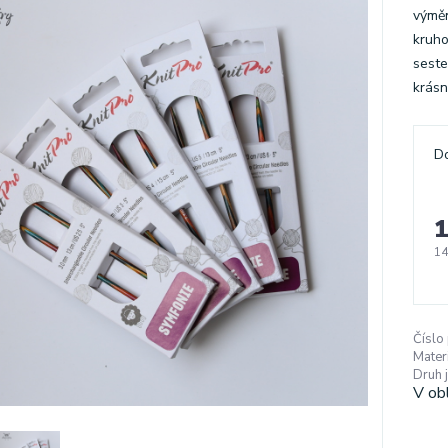
výměn
kruho
seste
krásn
D
1
14
Číslo
Materi
Druh j
V ob