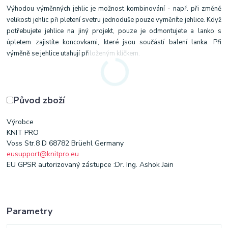
Výhodou výměnných jehlic je možnost kombinování - např. při změně
velikosti jehlic při pletení svetru jednoduše pouze vyměníte jehlice. Když
potřebujete jehlice na jiný projekt, pouze je odmontujete a lanko s
úpletem zajistíte koncovkami, které jsou součástí balení lanka. Při
výměně se jehlice utahují přiloženým klíčkem.
Původ zboží
Výrobce
KNIT PRO
Voss Str.8 D 68782 Brüehl Germany
eusupport@knitpro.eu
EU GPSR autorizovaný zástupce :Dr. Ing. Ashok Jain
Parametry