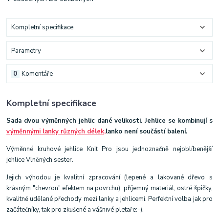
Kompletní specifikace
Parametry
0
Komentáře
Kompletní specifikace
Sada dvou výměnných jehlic dané velikosti.
Jehlice se kombinují s
výměnnými lanky různých délek,
lanko není součástí balení.
Výměnné kruhové jehlice Knit Pro jsou jednoznačně nejoblíbenější
jehlice Vlněných sester.
Jejich výhodou je kvalitní zpracování (lepené a lakované dřevo s
krásným "chevron" efektem na povrchu), příjemný materiál, ostré špičky,
kvalitně udělané přechody mezi lanky a jehlicemi. Perfektní volba jak pro
začátečníky, tak pro zkušené a vášnivé pletaře:-).