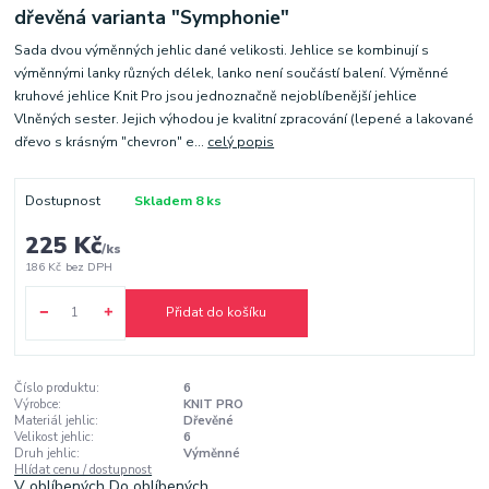
dřevěná varianta "Symphonie"
Sada dvou výměnných jehlic dané velikosti. Jehlice se kombinují s
výměnnými lanky různých délek, lanko není součástí balení. Výměnné
kruhové jehlice Knit Pro jsou jednoznačně nejoblíbenější jehlice
Vlněných sester. Jejich výhodou je kvalitní zpracování (lepené a lakované
dřevo s krásným "chevron" e...
celý popis
Dostupnost
Skladem 8 ks
225 Kč
/
ks
186 Kč
bez DPH
Přidat do košíku
Číslo produktu:
6
Výrobce:
KNIT PRO
Materiál jehlic:
Dřevěné
Velikost jehlic:
6
Druh jehlic:
Výměnné
Hlídat cenu / dostupnost
V oblíbených
Do oblíbených