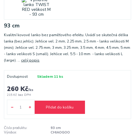
93 cm
Kvalitní kovové lanko bez paměťového efektu. Uvádí se skutečná délka
lanka (bez jehlic). Jehlice vel. 2 mm, 2.25 mm, 2.5 mm - lanko velikosti M
(mini). Jehlice vel. 2.75 mm, 3 mm, 3.25 mm, 3.5 mm, 4 mm, 4.5 mm, 5 mm
- lanko velikosti S (small). Jehlice vel. 5.5 - 10 mm - lanko velikosti L
(large). ...
celý popis
Dostupnost
Skladem 11 ks
260 Kč
/
ks
215 Kč
bez DPH
Přidat do košíku
Číslo produktu:
93 cm
Výrobce:
CHIAOGOO