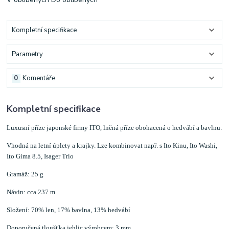
Kompletní specifikace
Parametry
0
Komentáře
Kompletní specifikace
Luxusní příze japonské firmy ITO, lněná příze obohacená o hedvábí a bavlnu.
Vhodná na letní úplety a krajky. Lze kombinovat např. s Ito Kinu, Ito Washi,
Ito Gima 8.5, Isager Trio
Gramáž: 25 g
Návin: cca 237 m
Složení: 70% len, 17% bavlna, 13% hedvábí
Doporučená tloušťka jehlic výrobcem: 3 mm