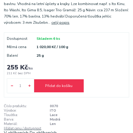
bavlnu. Vhodná na letní úplety a krajky. Lze kombinovat např. s Ito Kinu,
Ito Washi, Ito Gima 8.5, Isager Trio Gramáž: 25 g Návin: cca 237 m Složení:
70% len, 17% bavlna, 13% hedvábí Doporučená tloušťka jehlic
výrobcem: 3 mm Zkušebn...
celý popis
Dostupnost
Skladem 6 ks
Měrná cena
1 020,00 Kč / 100 g
Balení
25 g
255 Kč
/
ks
211 Kč
bez DPH
Přidat do košíku
Číslo produktu:
0070
Výrobce:
ITO
Tloušťka:
Lace
Barva:
Modrá
Materiál:
Len
Hlídat cenu / dostupnost
V oblíbených
Do oblíbených