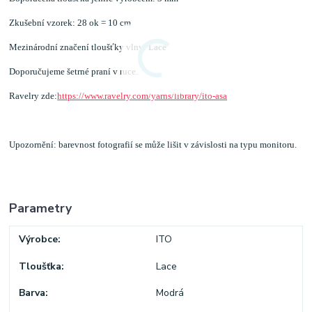
Zkušební vzorek: 28 ok = 10 cm
Mezinárodní značení tloušťky vlny: Lace
Doporučujeme šetrné praní v ruce.
Ravelry zde:
https://www.ravelry.com/yarns/library/ito-asa
Upozornění: barevnost fotografií se může lišit v závislosti na typu monitoru.
Parametry
Výrobce
ITO
Tloušťka
Lace
Barva
Modrá