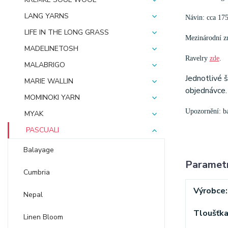
LANG YARNS
Návin: cca 17
LIFE IN THE LONG GRASS
Mezinárodní zn
MADELINETOSH
Ravelry
zde
.
MALABRIGO
Jednotlivé 
MARIE WALLIN
objednávce.
MOMINOKI YARN
Upozornění: bar
MYAK
PASCUALI
Balayage
Paramet
Cumbria
Výrobce
Nepal
Tloušťk
Linen Bloom