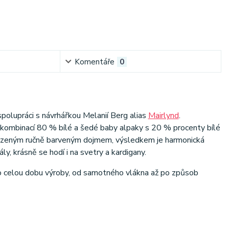
Komentáře
0
spolupráci s návrhářkou Melanií Berg alias
Mairlynd
.
o kombinací 80 % bílé a šedé baby alpaky s 20 % procenty bílé
irozeným ručně barveným dojmem, výsledkem je harmonická
y, krásně se hodí i na svetry a kardigany.
o celou dobu výroby, od samotného vlákna až po způsob