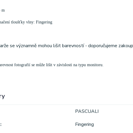
5 m
ačení tloušťky vlny: Fingering
šarže se významně mohou lišit barevností - doporučujeme zakoup
evnost fotografií se může lišit v závislosti na typu monitoru.
ry
PASCUALI
a
Fingering