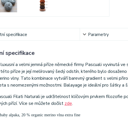
ní specifikace
Parametry
í specifikace
luxusní a velmi jemná příze německé firmy Pascuali vyvinutá ve 
 této příze je její melírovaný šedý odstín, kterého bylo dosažen
erino vlny. Tato kombinace vytváří barevný gradient s velmi př
ta s neomezenými možnostmi. Balayage je ideální pro šátky a šál
scuali Filati Naturali je udržitelnost klíčovým prvkem filozofie p
vých přízí. Více se můžete dočíst
zde
.
baby alpaka, 20 % organic merino vlna extra fine