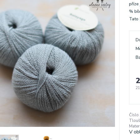
příze
% bíl
Tato 
D
M
Ba
2
21
Číslo
Tlouš
Materi
V ob