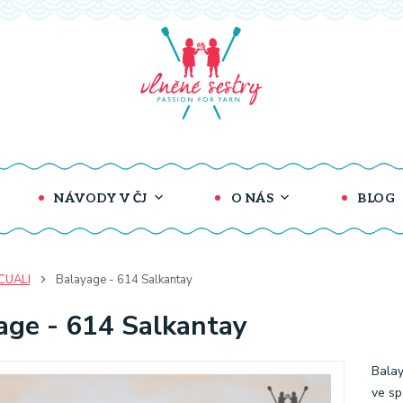
NÁVODY V ČJ
O NÁS
BLOG
CUALI
Balayage - 614 Salkantay
age - 614 Salkantay
Balay
ve sp