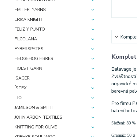
EMITERI YARNS
ERIKA KNIGHT
FELIZ Y PUNTO
Komplet
FILCOLANA
FYBERSPATES
Kompletn
HEDGEHOG FIBRES
HOLST GARN
Balayage je 
Zvláštností
ISAGER
organické m
ÍSTEX
barevná pale
ITO
Pro firmu Pa
JAMIESON & SMITH
balení hoto
JOHN ARBON TEXTILES
Složení: 80 % 
KNITTING FOR OLIVE
Gramáž: 50 g
KREMKE SOUL WOOL