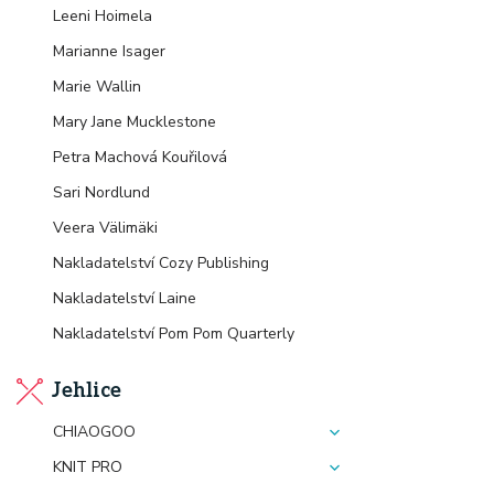
Leeni Hoimela
Marianne Isager
Marie Wallin
Mary Jane Mucklestone
Petra Machová Kouřilová
Sari Nordlund
Veera Välimäki
Nakladatelství Cozy Publishing
Nakladatelství Laine
Nakladatelství Pom Pom Quarterly
Jehlice
CHIAOGOO
KNIT PRO