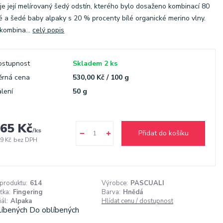
 je její melírovaný šedý odstín, kterého bylo dosaženo kombinací 80
é a šedé baby alpaky s 20 % procenty bílé organické merino vlny.
kombina...
celý popis
ostupnost
Skladem 2 ks
ěrná cena
530,00 Kč / 100 g
lení
50 g
65 Kč
/
ks
Přidat do košíku
9 Kč
bez DPH
 produktu:
614
Výrobce:
PASCUALI
ťka:
Fingering
Barva:
Hnědá
ál:
Alpaka
Hlídat cenu / dostupnost
líbených
Do oblíbených