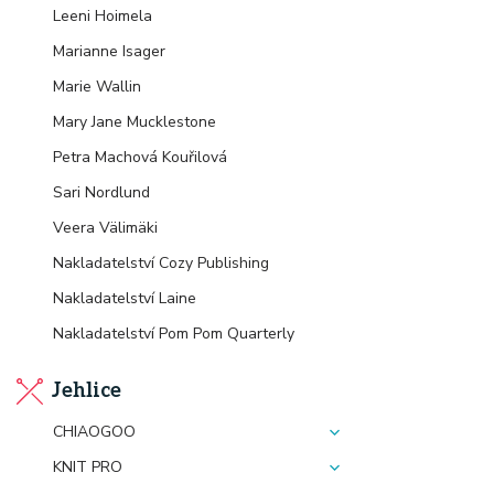
Leeni Hoimela
Marianne Isager
Marie Wallin
Mary Jane Mucklestone
Petra Machová Kouřilová
Sari Nordlund
Veera Välimäki
Nakladatelství Cozy Publishing
Nakladatelství Laine
Nakladatelství Pom Pom Quarterly
Jehlice
CHIAOGOO
KNIT PRO