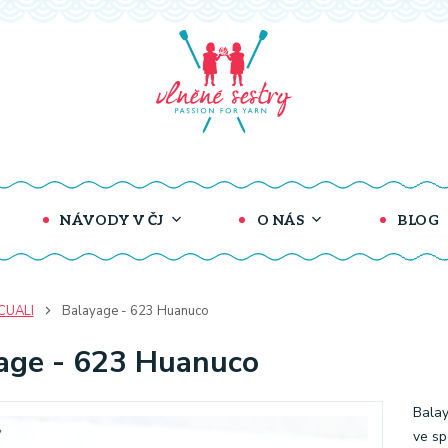
NÁVODY V ČJ
O NÁS
BLOG
CUALI
Balayage - 623 Huanuco
age - 623 Huanuco
Balay
ve sp