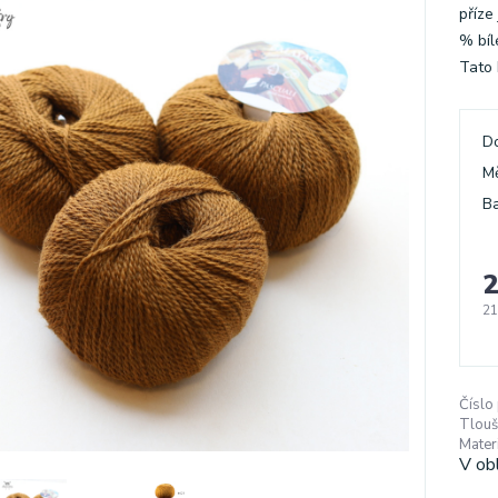
příze
% bíl
Tato 
D
M
Ba
2
21
Číslo
Tlouš
Materi
V ob