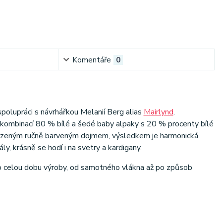
Komentáře
0
spolupráci s návrhářkou Melanií Berg alias
Mairlynd
.
o kombinací 80 % bílé a šedé baby alpaky s 20 % procenty bílé
irozeným ručně barveným dojmem, výsledkem je harmonická
y, krásně se hodí i na svetry a kardigany.
o celou dobu výroby, od samotného vlákna až po způsob