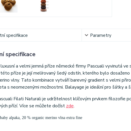
ní specifikace
Parametry
í specifikace
luxusní a velmi jemná příze německé firmy Pascuali vyvinutá ve 
 této příze je její melírovaný šedý odstín, kterého bylo dosažen
erino vlny. Tato kombinace vytváří barevný gradient s velmi př
ta s neomezenými možnostmi. Balayage je ideální pro šátky a šál
scuali Filati Naturali je udržitelnost klíčovým prvkem filozofie p
vých přízí. Více se můžete dočíst
zde
.
baby alpaka, 20 % organic merino vlna extra fine