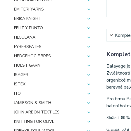
EMITERI YARNS
ERIKA KNIGHT
FELIZ Y PUNTO
Komplet
FILCOLANA
FYBERSPATES
Kompletn
HEDGEHOG FIBRES
HOLST GARN
Balayage je 
Zvláštností
ISAGER
organické m
ÍSTEX
barevná pale
ITO
Pro firmu Pa
JAMIESON & SMITH
balení hoto
JOHN ARBON TEXTILES
Složení: 80 % 
KNITTING FOR OLIVE
Gramáž: 50 g
KREMKE SOUL WOOL