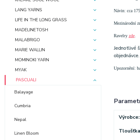
LANG YARNS
Návin: cca 17
LIFE IN THE LONG GRASS
Mezinárodní zn
MADELINETOSH
Ravelry
zde
.
MALABRIGO
Jednotlivé 
MARIE WALLIN
objednávce.
MOMINOKI YARN
Upozornění: bar
MYAK
PASCUALI
Balayage
Paramet
Cumbria
Výrobce
Nepal
Tloušťk
Linen Bloom