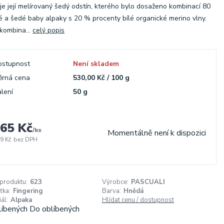
 je její melírovaný šedý odstín, kterého bylo dosaženo kombinací 80
é a šedé baby alpaky s 20 % procenty bílé organické merino vlny.
kombina...
celý popis
ostupnost
Není skladem
ěrná cena
530,00 Kč / 100 g
lení
50 g
65 Kč
/
ks
Momentálně není k dispozici
9 Kč
bez DPH
 produktu:
623
Výrobce:
PASCUALI
ťka:
Fingering
Barva:
Hnědá
ál:
Alpaka
Hlídat cenu / dostupnost
líbených
Do oblíbených