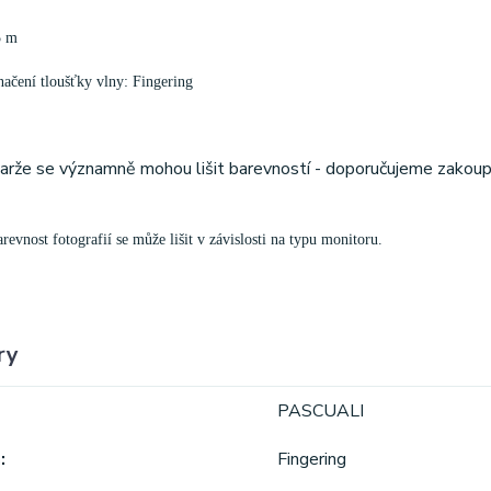
5 m
ačení tloušťky vlny: Fingering
šarže se významně mohou lišit barevností - doporučujeme zakoup
evnost fotografií se může lišit v závislosti na typu monitoru.
ry
PASCUALI
a
Fingering