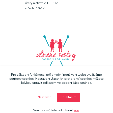
úterý a čtvrtek: 10 - 16h
středa: 10-17h
Pro základní funkčnost, zpříjemnění používání webu využíváme
soubory cookies. Nastavení vlastních preferencí cookies můžete
kdykoli upravit odkazem ve spodní části stránek.
Nastavení
Souhlasím
Copyright © Vlněné sestry 2019
Souhlas můžete odmítnout
zde
.
Vytvořeno na
Eshop-rychle.cz