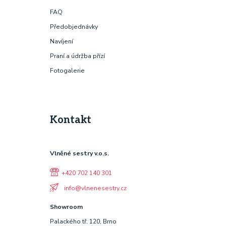
FAQ
Předobjednávky
Navíjení
Praní a údržba přízí
Fotogalerie
Kontakt
Vlněné sestry v.o.s.
+420 702 140 301
info@vlnenesestry.cz
Showroom
Palackého tř. 120, Brno