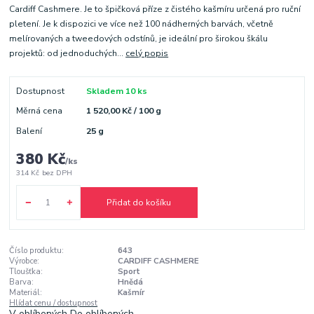
Cardiff Cashmere. Je to špičková příze z čistého kašmíru určená pro ruční
pletení. Je k dispozici ve více než 100 nádherných barvách, včetně
melírovaných a tweedových odstínů, je ideální pro širokou škálu
projektů: od jednoduchých...
celý popis
Dostupnost
Skladem 10 ks
Měrná cena
1 520,00 Kč / 100 g
Balení
25 g
380 Kč
/
ks
314 Kč
bez DPH
Přidat do košíku
Číslo produktu:
643
Výrobce:
CARDIFF CASHMERE
Tloušťka:
Sport
Barva:
Hnědá
Materiál:
Kašmír
Hlídat cenu / dostupnost
V oblíbených
Do oblíbených