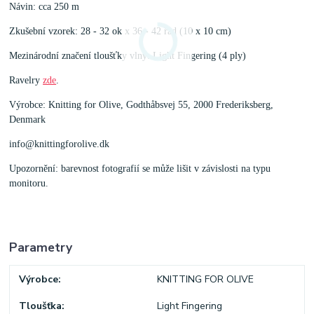
Návin: cca 250 m
Zkušební vzorek: 28 - 32 ok x 36 - 42 řad (10 x 10 cm)
Mezinárodní značení tloušťky vlny: Light Fingering (4 ply)
Ravelry
zde
.
Výrobce: Knitting for Olive, Godthåbsvej 55, 2000 Frederiksberg,
Denmark
info@knittingforolive.dk
Upozornění: barevnost fotografií se může lišit v závislosti na typu
monitoru.
Parametry
Výrobce
KNITTING FOR OLIVE
Tloušťka
Light Fingering