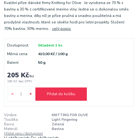
Kvalitní příze dánské firmy Knitting for Olive. Je vyrobena ze 70 % z
bavlny a 30 % z certifikované merino vlny. Jedná se o dokonalou směs
bavlny a merina, díky níž je příze pružná a snadno použitelná a má
prodyšné vlastnosti, které se skvěle hodí pro letní projekty. Složení:
70% bavlna, 30% merino...
celý popis
Dostupnost
Skladem 1 ks
Měrná cena
410,00 Kč / 100 g
Balení
50 g
205 Kč
/
ks
169 Kč
bez DPH
Přidat do košíku
Výrobce:
KNITTING FOR OLIVE
Tloušťka:
Light Fingering
Barva:
Zelená
Materiál:
Bavlna
Hlídat cenu / dostupnost