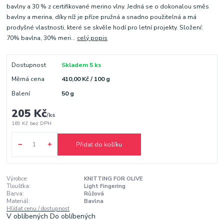
bavlny a 30 % z certifikované merino vlny. Jedná se o dokonalou směs
bavlny a merina, díky níž je příze pružná a snadno použitelná a má
prodyšné vlastnosti, které se skvěle hodí pro letní projekty. Složení:
70% bavlna, 30% meri...
celý popis
Dostupnost
Skladem 5 ks
Měrná cena
410,00 Kč / 100 g
Balení
50 g
205 Kč
/
ks
169 Kč
bez DPH
Přidat do košíku
Výrobce:
KNITTING FOR OLIVE
Tloušťka:
Light Fingering
Barva:
Růžová
Materiál:
Bavlna
Hlídat cenu / dostupnost
V oblíbených
Do oblíbených