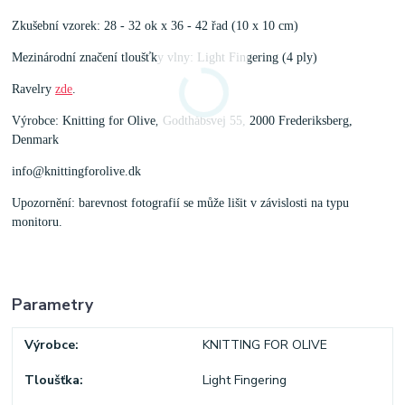
Zkušební vzorek: 28 - 32 ok x 36 - 42 řad (10 x 10 cm)
Mezinárodní značení tloušťky vlny: Light Fingering (4 ply)
Ravelry
zde
.
Výrobce: Knitting for Olive, Godthåbsvej 55, 2000 Frederiksberg,
Denmark
info@knittingforolive.dk
Upozornění: barevnost fotografií se může lišit v závislosti na typu
monitoru.
Parametry
Výrobce
KNITTING FOR OLIVE
Tloušťka
Light Fingering