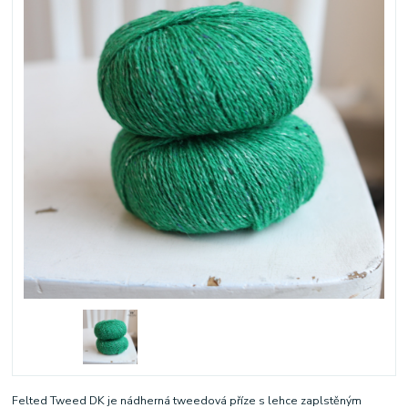
Felted Tweed DK je nádherná tweedová příze s lehce zaplstěným