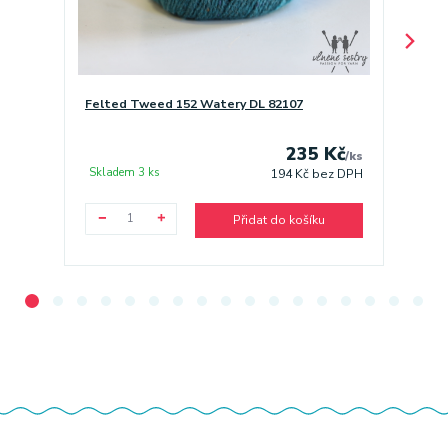
Felted Tweed 152 Watery DL 82107
Felted
235 Kč
/
ks
Skladem 3 ks
Sklade
194 Kč
bez DPH
Přidat do košíku