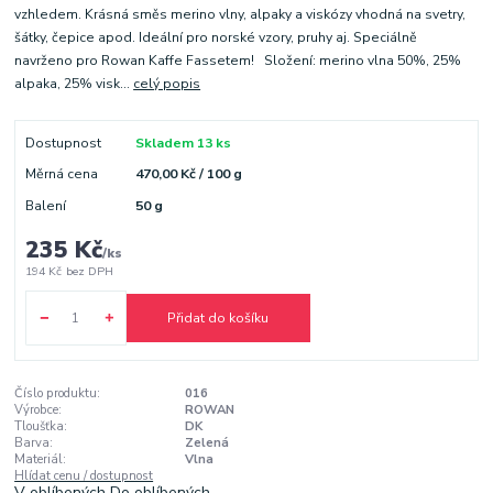
vzhledem. Krásná směs merino vlny, alpaky a viskózy vhodná na svetry,
šátky, čepice apod. Ideální pro norské vzory, pruhy aj. Speciálně
navrženo pro Rowan Kaffe Fassetem! Složení: merino vlna 50%, 25%
alpaka, 25% visk...
celý popis
Dostupnost
Skladem 13 ks
Měrná cena
470,00 Kč / 100 g
Balení
50 g
235 Kč
/
ks
194 Kč
bez DPH
Přidat do košíku
Číslo produktu:
016
Výrobce:
ROWAN
Tloušťka:
DK
Barva:
Zelená
Materiál:
Vlna
Hlídat cenu / dostupnost
V oblíbených
Do oblíbených