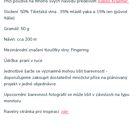
Přízi používá na mnoho svých návodů především
Isabell Kraemer.
Složení: 50% Tibetská vlna , 35% mládě yaka a 15% len (původ
Itálie)
Gramáž: 50 g
Návin: cca 200 m
Mezinárodní značení tloušťky vlny: Fingering
Údržba: praní v ruce
Jednotlivé šarže se významně mohou lišit barevností -
doporučujeme zakoupit dostatečné množství příze na plánovaný
projekt v jedné objednávce.
Upozornění: barevnost fotografií se může lišit v závislosti na typu
monitoru.
Ravelry stránka pro inspiraci:
zde