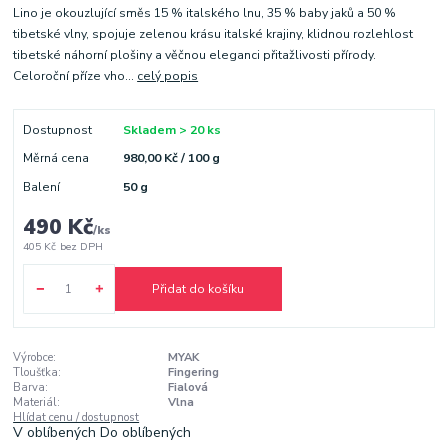
Lino je okouzlující směs 15 % italského lnu, 35 % baby jaků a 50 %
tibetské vlny, spojuje zelenou krásu italské krajiny, klidnou rozlehlost
tibetské náhorní plošiny a věčnou eleganci přitažlivosti přírody.
Celoroční příze vho...
celý popis
Dostupnost
Skladem > 20 ks
Měrná cena
980,00 Kč / 100 g
Balení
50 g
490 Kč
/
ks
405 Kč
bez DPH
Přidat do košíku
Výrobce:
MYAK
Tloušťka:
Fingering
Barva:
Fialová
Materiál:
Vlna
Hlídat cenu / dostupnost
V oblíbených
Do oblíbených