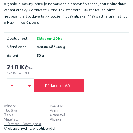
organické bavlny, příze je nebarvená a barevné variace jsou z přírodních
variant alpaky. Certifikace Oeko-Tex standard 100 záruka, že příze
neobsahuje škodlivé látky. Složení: 56% alpaka, 44% bavlna Gramáž: 50
g Návin:...
celý popis
Dostupnost
Skladem 10 ks
Měrná cena
420,00 Kč / 100 g
Balení
50 g
210 Kč
/
ks
174 Kč
bez DPH
Přidat do košíku
Výrobce:
ISAGER
Tloušťka:
Aran
Barva:
Oranžová
Materiál:
Alpaka
Hlídat cenu / dostupnost
V oblíbených
Do oblíbených