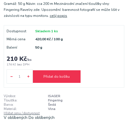
Gramáž: 50 g Návin: cca 200 m Mezinárodní značení tloušťky vlny:
Fingering Ravelry zde. Upozornění: barevnost fotografií se může lišit v
závislosti na typu monitoru.
celý popis
Dostupnost
Skladem 1 ks
Měrná cena
420,00 Kč / 100 g
Balení
50 g
210 Kč
/
ks
174 Kč
bez DPH
Přidat do košíku
Výrobce:
ISAGER
Tloušťka:
Fingering
Barva:
Šedá
Materiál:
Vlna
Hlídat cenu / dostupnost
V oblíbených
Do oblíbených