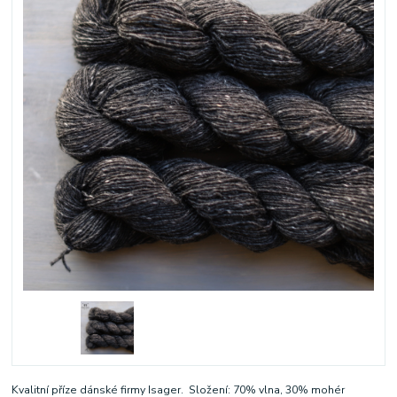
Kvalitní příze dánské firmy Isager. Složení: 70% vlna, 30% mohér