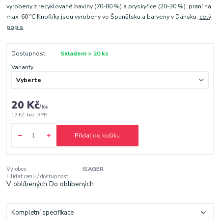
vyrobeny z recyklované bavlny (70-80 %) a pryskyřice (20-30 %). praní na
max. 60 ºC Knoflíky jsou vyrobeny ve Španělsku a barveny v Dánsku.
celý
popis
Dostupnost
Skladem > 20 ks
Varianty
20 Kč
/
ks
17 Kč
bez DPH
Přidat do košíku
Výrobce:
ISAGER
Hlídat cenu / dostupnost
V oblíbených
Do oblíbených
Kompletní specifikace