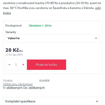
vyrobeny z recyklované bavlny (70-80 %) a pryskyřice (20-30 %). praní na
max. 60 ºC Knoflíky jsou vyrobeny ve Španělsku a barveny v Dánsku.
celý
popis
Dostupnost
Skladem > 20 ks
Varianty
20 Kč
/
ks
17 Kč
bez DPH
Přidat do košíku
Výrobce:
ISAGER
Hlídat cenu / dostupnost
V oblíbených
Do oblíbených
Kompletní specifikace