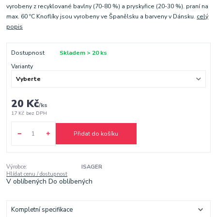
vyrobeny z recyklované bavlny (70-80 %) a pryskyřice (20-30 %). praní na
max. 60 ºC Knoflíky jsou vyrobeny ve Španělsku a barveny v Dánsku.
celý
popis
Dostupnost
Skladem > 20 ks
Varianty
20 Kč
/
ks
17 Kč
bez DPH
Přidat do košíku
Výrobce:
ISAGER
Hlídat cenu / dostupnost
V oblíbených
Do oblíbených
Kompletní specifikace