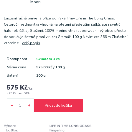
Luxusní ručně barvená příze od irské firmy Life in The Long Grass.
Celoroční jednonitka vhodná na pletení především šátků, ale i svetrů,
halenek, šál aj. Složení: 100% merino vlna (superwash - výrobce přesto
doporučuje šetrné praní v ruce) Gramáž: 100 g Návin: cca 366 m Zkušební
vzorek: c...
celý popis
Dostupnost
Skladem 3 ks
Měrná cena
575,00 Kč / 100 g
Balení
100 g
575 Kč
/
ks
475 Kč
bez DPH
Přidat do košíku
Výrobce:
LIFE IN THE LONG GRASS
Tloušťka:
Fingering