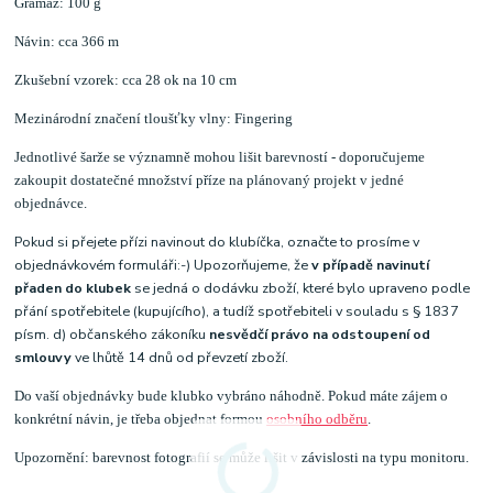
Gramáž: 100 g
Návin: cca 366 m
Zkušební vzorek: cca 28 ok na 10 cm
Mezinárodní značení tloušťky vlny: Fingering
Jednotlivé šarže se významně mohou lišit barevností - doporučujeme
zakoupit dostatečné množství příze na plánovaný projekt v jedné
objednávce.
Pokud si přejete přízi navinout do klubíčka, označte to prosíme v
objednávkovém formuláři:-) Upozorňujeme, že
v případě navinutí
přaden do klubek
se jedná o dodávku zboží, které bylo upraveno podle
přání spotřebitele (kupujícího), a tudíž spotřebiteli v souladu s § 1837
písm. d) občanského zákoníku
nesvědčí právo na odstoupení od
smlouvy
ve lhůtě 14 dnů od převzetí zboží.
Do vaší objednávky bude klubko vybráno náhodně. Pokud máte zájem o
konkrétní návin, je třeba objednat formou
osobního odběru
.
Upozornění: barevnost fotografií se může lišit v závislosti na typu monitoru.