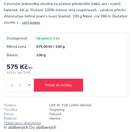
Celoroční jednonitka vhodná na pletení především šátků, ale i svetrů,
halenek, šál aj. Složení: 100% merino vlna (superwash - výrobce přesto
doporučuje šetrné praní v ruce) Gramáž: 100 g Návin: cca 366 m Zkušební
vzorek: c...
celý popis
Dostupnost
Skladem 3 ks
Měrná cena
575,00 Kč / 100 g
Balení
100 g
575 Kč
/
ks
475 Kč
bez DPH
Přidat do košíku
Výrobce:
LIFE IN THE LONG GRASS
Tloušťka:
Fingering
Barva:
Fialová
Materiál:
Merino
Hlídat cenu / dostupnost
V oblíbených
Do oblíbených