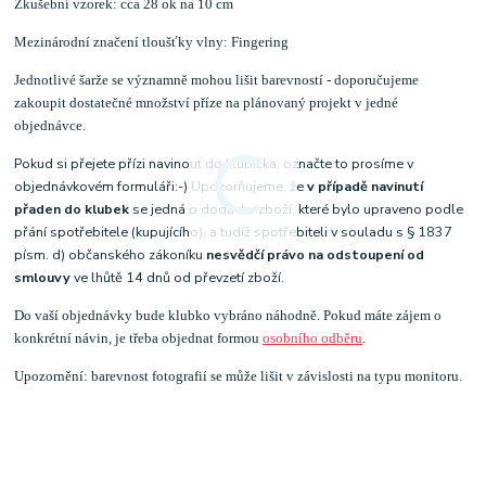
Zkušební vzorek: cca 28 ok na 10 cm
Mezinárodní značení tloušťky vlny: Fingering
Jednotlivé šarže se významně mohou lišit barevností - doporučujeme
zakoupit dostatečné množství příze na plánovaný projekt v jedné
objednávce.
Pokud si přejete přízi navinout do klubíčka, označte to prosíme v
objednávkovém formuláři:-) Upozorňujeme, že
v případě navinutí
přaden do klubek
se jedná o dodávku zboží, které bylo upraveno podle
přání spotřebitele (kupujícího), a tudíž spotřebiteli v souladu s § 1837
písm. d) občanského zákoníku
nesvědčí právo na odstoupení od
smlouvy
ve lhůtě 14 dnů od převzetí zboží.
Do vaší objednávky bude klubko vybráno náhodně. Pokud máte zájem o
konkrétní návin, je třeba objednat formou
osobního odběru
.
Upozornění: barevnost fotografií se může lišit v závislosti na typu monitoru.