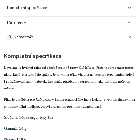
Kompletní specifikace
Parametry
0
Komentáře
Kompletní specifikace
Løvetand je kvalitní příze od dánské rodinné firmy CaMaRose.
Příze je vyrobená z jemné
nitky, která je spletená do stužky.
Je to jemná příze vhodná na všechny typy letních úpletů
i na háčkování např. kabelek. Len může působit při zpracování jako tuhý, ale nošením
měkne.
Příze je vyráběná pro CaMaRose v Itálii z organického lnu z Belgie, s velkým důrazem na
enviromentální hledisko, zdraví a pracovní podmínky zaměstnanců.
Složení: 100% organický len
Gramáž: 50 g
Návin: 140 m