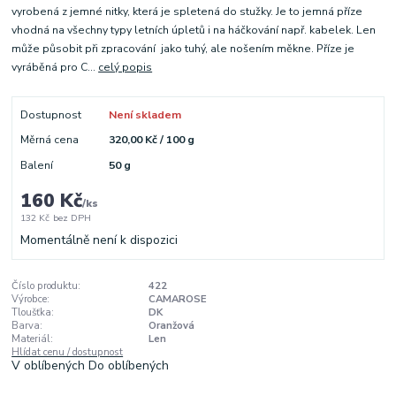
vyrobená z jemné nitky, která je spletená do stužky. Je to jemná příze
vhodná na všechny typy letních úpletů i na háčkování např. kabelek. Len
může působit při zpracování jako tuhý, ale nošením měkne. Příze je
vyráběná pro C...
celý popis
Dostupnost
Není skladem
Měrná cena
320,00 Kč / 100 g
Balení
50 g
160 Kč
/
ks
132 Kč
bez DPH
Momentálně není k dispozici
Číslo produktu:
422
Výrobce:
CAMAROSE
Tloušťka:
DK
Barva:
Oranžová
Materiál:
Len
Hlídat cenu / dostupnost
V oblíbených
Do oblíbených