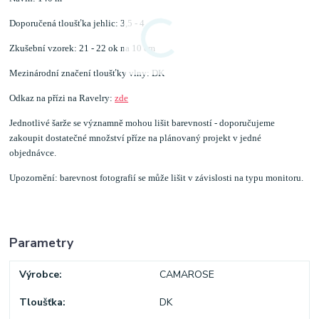
Doporučená tloušťka jehlic: 3,5 - 4
Zkušební vzorek: 21 - 22 ok na 10 cm
Mezinárodní značení tloušťky vlny: DK
Odkaz na přízi na Ravelry:
zde
Jednotlivé šarže se významně mohou lišit barevností - doporučujeme
zakoupit dostatečné množství příze na plánovaný projekt v jedné
objednávce.
Upozornění: barevnost fotografií se může lišit v závislosti na typu monitoru.
Parametry
Výrobce
CAMAROSE
Tloušťka
DK