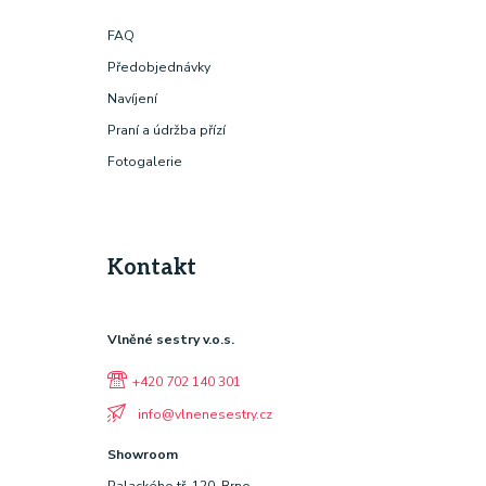
FAQ
Předobjednávky
Navíjení
Praní a údržba přízí
Fotogalerie
Kontakt
Vlněné sestry v.o.s.
+420 702 140 301
info@vlnenesestry.cz
Showroom
Palackého tř. 120, Brno