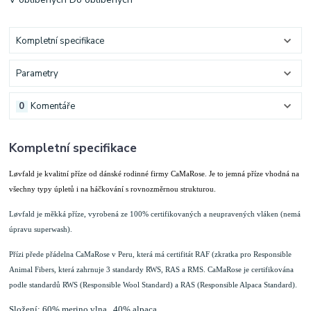
Kompletní specifikace
Parametry
0
Komentáře
Kompletní specifikace
Løvfald je kvalitní příze od dánské rodinné firmy CaMaRose. Je to jemná příze vhodná na
všechny typy úpletů i na háčkování s rovnozměrnou strukturou.
Løvfald je měkká příze, vyrobená ze 100% certifikovaných a neupravených vláken (nemá
úpravu superwash).
Přízi přede přádelna CaMaRose v Peru, která má certifitát RAF (zkratka pro Responsible
Animal Fibers, která zahrnuje 3 standardy RWS, RAS a RMS. CaMaRose je certifikována
podle standardů RWS (Responsible Wool Standard) a RAS (Responsible Alpaca Standard).
Složení: 60% merino vlna . 40% alpaca