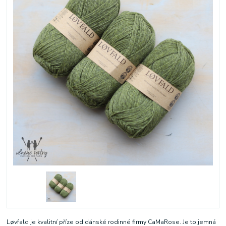
Løvfald je kvalitní příze od dánské rodinné firmy CaMaRose. Je to jemná