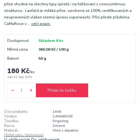
příze vhodná na všechny typy úpletů i na háčkování s rovnozměrnou
strukturou. Løvfald je měkká příze, vyrobená ze 100% certifikovaných a
neupravených vláken (nemá úpravu superwash). Přízi přede přádelna
CaMaRose v ...
celý popis
Dostupnost
Skladem 8 ks
Měrná cena
360,00 Kč / 100 g
Balení
50 g
180 Kč
/
ks
149 Kč
bez DPH
Přidat do košíku
Číslo produktu:
1446
Výrobce:
CAMAROSE
Tloušťka:
Fingering
Barva:
Zelená
Materiál:
Vlna s alpakou
Hlídat cenu / dostupnost
V oblíbených
Do oblíbených