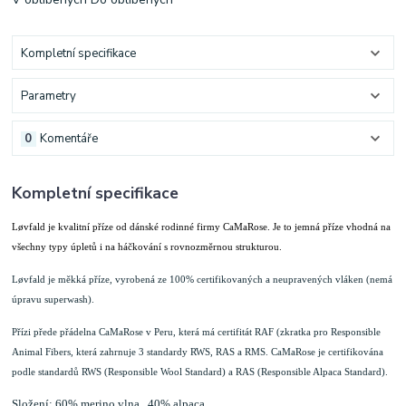
Kompletní specifikace
Parametry
0
Komentáře
Kompletní specifikace
Løvfald je kvalitní příze od dánské rodinné firmy CaMaRose. Je to jemná příze vhodná na
všechny typy úpletů i na háčkování s rovnozměrnou strukturou.
Løvfald je měkká příze, vyrobená ze 100% certifikovaných a neupravených vláken (nemá
úpravu superwash).
Přízi přede přádelna CaMaRose v Peru, která má certifitát RAF (zkratka pro Responsible
Animal Fibers, která zahrnuje 3 standardy RWS, RAS a RMS. CaMaRose je certifikována
podle standardů RWS (Responsible Wool Standard) a RAS (Responsible Alpaca Standard).
Složení: 60% merino vlna . 40% alpaca