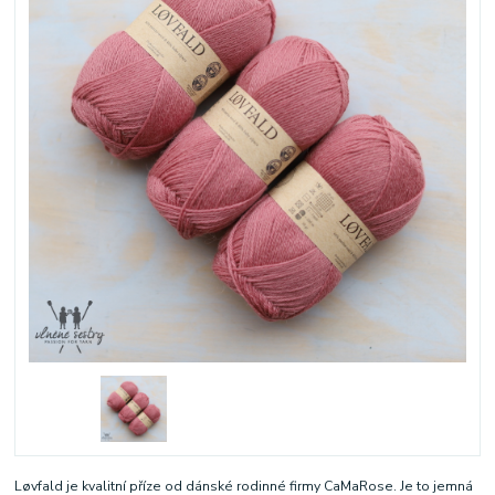
Løvfald je kvalitní příze od dánské rodinné firmy CaMaRose. Je to jemná