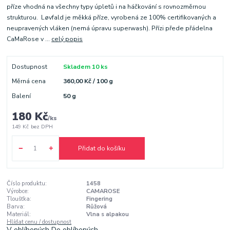
příze vhodná na všechny typy úpletů i na háčkování s rovnozměrnou
strukturou. Løvfald je měkká příze, vyrobená ze 100% certifikovaných a
neupravených vláken (nemá úpravu superwash). Přízi přede přádelna
CaMaRose v ...
celý popis
Dostupnost
Skladem 10 ks
Měrná cena
360,00 Kč / 100 g
Balení
50 g
180 Kč
/
ks
149 Kč
bez DPH
Přidat do košíku
Číslo produktu:
1458
Výrobce:
CAMAROSE
Tloušťka:
Fingering
Barva:
Růžová
Materiál:
Vlna s alpakou
Hlídat cenu / dostupnost
V oblíbených
Do oblíbených