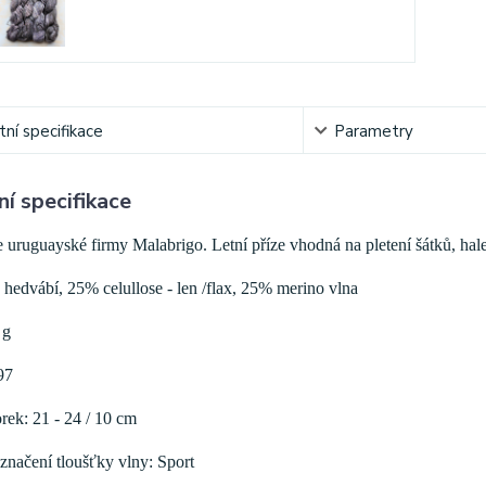
ní specifikace
Parametry
í specifikace
e uruguayské firmy Malabrigo. Letní
příze vhodná na pletení šátků, hale
hedvábí, 25% celullose - len /flax, 25% merino vlna
 g
97
rek: 21 - 24 / 10 cm
značení tloušťky vlny: Sport