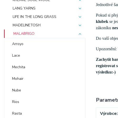
Jednotlivé ša
LANG YARNS
Pokud si pře
LIFE IN THE LONG GRASS
klubek
se je
MADELINETOSH
zákoníku
nes
MALABRIGO
Do vaší obje
Arroyo
Upozornění: b
Lace
Zachytit bar
registrovat 
Mechita
výsledku:-)
Mohair
Nube
Paramet
Rios
Výrobce
Rasta