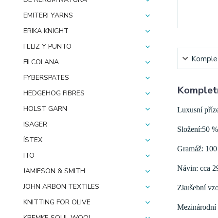
EMITERI YARNS
ERIKA KNIGHT
FELIZ Y PUNTO
Komplet
FILCOLANA
FYBERSPATES
Kompletn
HEDGEHOG FIBRES
HOLST GARN
Luxusní příz
ISAGER
Složení:50 % 
ÍSTEX
Gramáž: 100
ITO
Návin: cca 2
JAMIESON & SMITH
JOHN ARBON TEXTILES
Zkušební vzo
KNITTING FOR OLIVE
Mezinárodní 
KREMKE SOUL WOOL