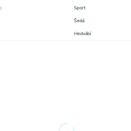
a
Sport
Šedá
Hedvábí