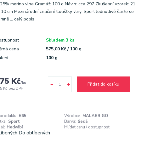
, 25% merino vlna Gramáž: 100 g Návin: cca 297 Zkušební vzorek: 21
/ 10 cm Mezinárodní značení tloušťky vlny: Sport Jednotlivé šarže se
mně ...
celý popis
ostupnost
Skladem 3 ks
ěrná cena
575,00 Kč / 100 g
lení
100 g
75 Kč
/
ks
Přidat do košíku
5 Kč
bez DPH
 produktu:
665
Výrobce:
MALABRIGO
ťka:
Sport
Barva:
Šedá
ál:
Hedvábí
Hlídat cenu / dostupnost
líbených
Do oblíbených