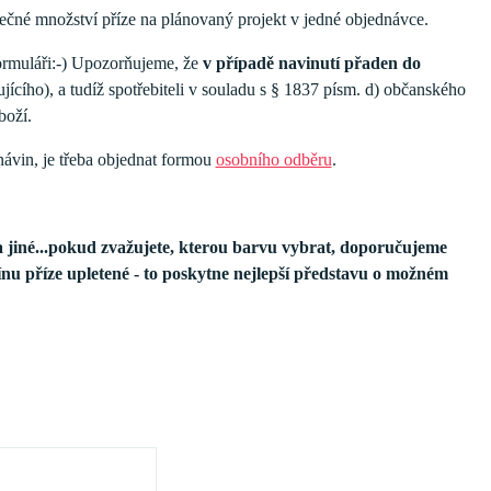
tečné množství příze na plánovaný projekt v jedné objednávce.
formuláři:-) Upozorňujeme, že
v případě navinutí přaden do
jícího), a tudíž spotřebiteli v souladu s § 1837 písm. d) občanského
boží.
ávin, je třeba objednat formou
osobního odběru
.
a jiné...pokud zvažujete, kterou barvu vybrat, doporučujeme
tínu příze upletené - to poskytne nejlepší představu o možném