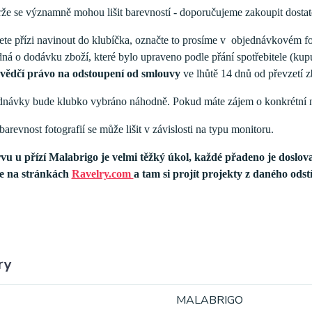
rže se významně mohou lišit barevností - doporučujeme zakoupit dosta
jete přízi navinout do klubíčka, označte to prosíme v objednávkovém 
dná o dodávku zboží, které bylo upraveno podle přání spotřebitele (kupu
vědčí právo na odstoupení od smlouvy
ve lhůtě 14 dnů od převzetí z
dnávky bude klubko vybráno náhodně. Pokud máte zájem o konkrétní n
arevnost fotografií se může lišit v závislosti na typu monitoru.
vu u přízí Malabrigo je velmi těžký úkol, každé přadeno je doslov
se na stránkách
Ravelry.com
a tam si projít projekty z daného ods
ry
MALABRIGO