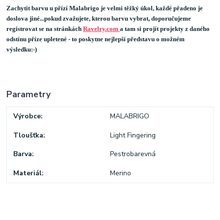
Zachytit barvu u přízí Malabrigo je velmi těžký úkol, každé přadeno je
doslova jiné...pokud zvažujete, kterou barvu vybrat, doporučujeme
registrovat se na stránkách
Ravelry.com
a tam si projít projekty z daného
odstínu příze upletené - to poskytne nejlepší představu o možném
výsledku:-)
Parametry
Výrobce
MALABRIGO
Tloušťka
Light Fingering
Barva
Pestrobarevná
Materiál
Merino