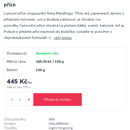
příze
Luxusní příze uruguayské firmy Malabrigo. Příze má superwash úpravu s
přidaným nylonem, což jí dodává odolnost, je vhodná i na
ponožky. Celoroční příze vhodná na pletení šátků, svetrů, halenek, šál aj.
Pokud si přejete přízi navinout do klubíčka, označte to prosíme v
objednávkovém formuláři:-)...
celý popis
Dostupnost
Skladem 4 ks
Měrná cena
445,00 Kč / 100 g
Balení
100 g
445 Kč
/
ks
368 Kč
bez DPH
Přidat do košíku
Číslo produktu:
866
Výrobce:
MALABRIGO
Tloušťka:
Light Fingering