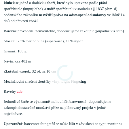
klubek
se jedná o dodávku zboží, které bylo upraveno podle přání
spotřebitele (kupujícího), a tudíž spotřebiteli v souladu s § 1837 písm. d)
občanského zákoníku
nesvědčí právo na odstoupení od smlouvy
ve lhůtě 14
dnů od převzetí zboží.
Barevné provedení: neuvěřitelné, doporučujeme zakoupit (případně viz foto)
Složení: 75% merino vlna (superwash), 25 % nylon
Gramáž: 100 g
Návin: cca 402 m
Zkušební vzorek: 32 ok na 10 cm
Mezinárodní značení tloušťky vlny: Light Fingering
Ravelry
zde
.
Jednotlivé šarže se významně mohou lišit barevností - doporučujeme
zakoupit dostatečné množství příze na plánovaný projekt v jedné
objednávce.
Upozornění: barevnost fotografií se může lišit v závislosti na typu monitoru.