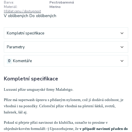
Barva:
Pestrobarevná
Materiál:
Merino
Hlídat cenu / dostupnost
V oblíbených
Do oblíbených
Kompletní specifikace
Parametry
0
Komentáře
Kompletní specifikace
Luxusní příze uruguayské firmy Malabrigo.
Příze má superwash úpravu s přidaným nylonem, což jí dodává odolnost, je
vhodná i na ponožky.
Celoroční příze vhodná na pletení šátků, svetrů,
halenek, šál aj.
Pokud si přejete přízi navinout do klubíčka, označte to prosíme v
objednávkovém formuláři:-) Upozorňujeme, že
v případě navinutí přaden do