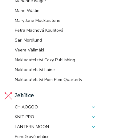
Marianne Isager
Marie Wallin
Mary Jane Mucklestone
Petra Machová Kouřilová
Sari Nordlund
Veera Välimäki
Nakladatelství Cozy Publishing
Nakladatelství Laine
Nakladatelství Pom Pom Quarterly
Jehlice
CHIAOGOO
KNIT PRO
LANTERN MOON
Ponožkové jehlice