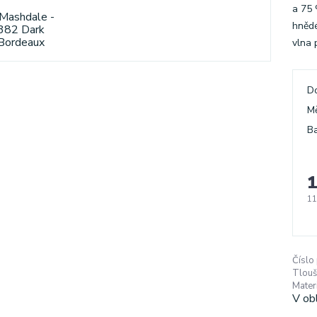
a 75
hnědé
vlna 
D
M
Ba
1
11
Číslo
Tlouš
Materi
V ob