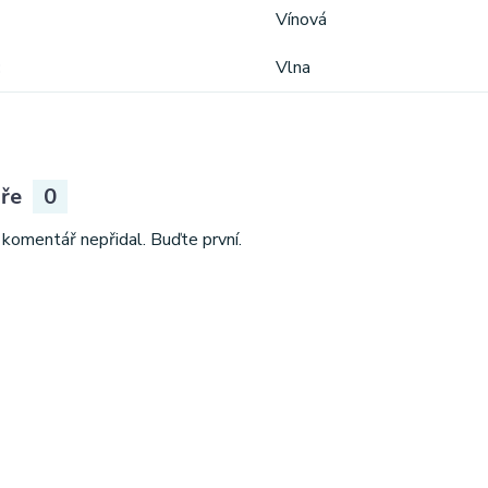
Vínová
Vlna
áře
0
 komentář nepřidal. Buďte první.