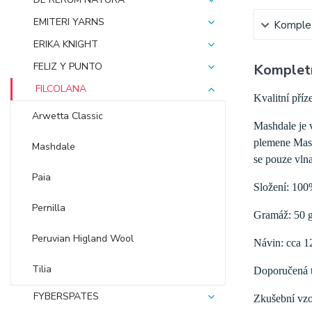
EMITERI YARNS
Komplet
ERIKA KNIGHT
FELIZ Y PUNTO
Kompletn
FILCOLANA
Kvalitní příz
Arwetta Classic
Mashdale je 
plemene Mash
Mashdale
se pouze vlna
Paia
Složení: 10
Pernilla
Gramáž: 50 
Peruvian Higland Wool
Návin: cca 1
Tilia
Doporučená tl
FYBERSPATES
Zkušební vzo