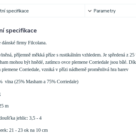
ní specifikace
Parametry
í specifikace
e dánské firmy Filcolana.
vlněná, příjemně měkká příze s rustikálním vzhledem. Je spředená z 
am mohou být hnědé, zatímco ovce plemene Corriedale jsou bílé. Dík
 plemene Corriedale, vzniká v přízi nádherně proměnlivá hra barev
0% vlna (25% Masham a 75% Corriedale)
g
25 m
oušťka jehlic: 3,5 - 4
rek: 21 - 23 ok na 10 cm