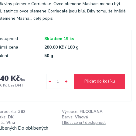
 % vlny plemene Corriedale. Ovce plemene Masham mohou být
, zatímco ovce plemene Corriedale jsou bílé. Díky tomu, že hnědá
plemene Masha...
celý popis
ostupnost
Skladem 19 ks
ěrná cena
280,00 Kč / 100 g
lení
50 g
40 Kč
/
ks
Přidat do košíku
6 Kč
bez DPH
 produktu:
382
Výrobce:
FILCOLANA
ťka:
DK
Barva:
Vínová
ál:
Vlna
Hlídat cenu / dostupnost
líbených
Do oblíbených