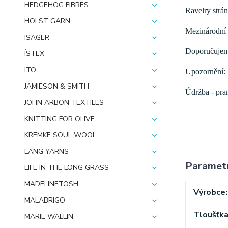
HEDGEHOG FIBRES
Ravelry strán
HOLST GARN
Mezinárodní 
ISAGER
Doporučujeme
ÍSTEX
ITO
Upozornění: b
JAMIESON & SMITH
Údržba - pran
JOHN ARBON TEXTILES
KNITTING FOR OLIVE
KREMKE SOUL WOOL
LANG YARNS
Paramet
LIFE IN THE LONG GRASS
MADELINETOSH
Výrobce
MALABRIGO
Tloušťk
MARIE WALLIN