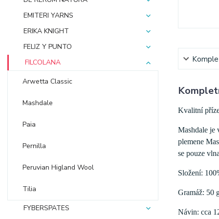
EMITERI YARNS
ERIKA KNIGHT
FELIZ Y PUNTO
Komplet
FILCOLANA
Arwetta Classic
Kompletn
Mashdale
Kvalitní příz
Paia
Mashdale je 
plemene Mash
Pernilla
se pouze vlna
Peruvian Higland Wool
Složení: 10
Tilia
Gramáž: 50 
FYBERSPATES
Návin: cca 1