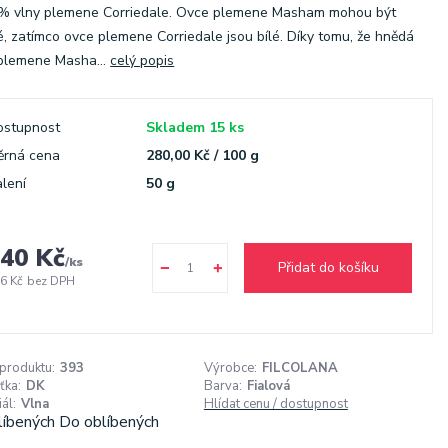
 % vlny plemene Corriedale. Ovce plemene Masham mohou být
, zatímco ovce plemene Corriedale jsou bílé. Díky tomu, že hnědá
plemene Masha...
celý popis
ostupnost
Skladem 15 ks
ěrná cena
280,00 Kč / 100 g
lení
50 g
40 Kč
/
ks
Přidat do košíku
6 Kč
bez DPH
 produktu:
393
Výrobce:
FILCOLANA
ťka:
DK
Barva:
Fialová
ál:
Vlna
Hlídat cenu / dostupnost
líbených
Do oblíbených