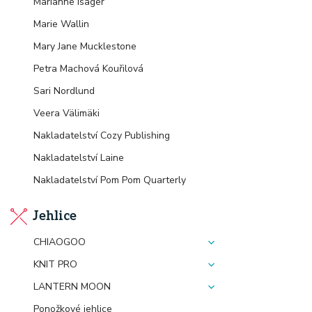
Marianne Isager
Marie Wallin
Mary Jane Mucklestone
Petra Machová Kouřilová
Sari Nordlund
Veera Välimäki
Nakladatelství Cozy Publishing
Nakladatelství Laine
Nakladatelství Pom Pom Quarterly
Jehlice
CHIAOGOO
KNIT PRO
LANTERN MOON
Ponožkové jehlice