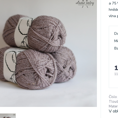
a 75
hnědé
vlna 
D
M
Ba
1
11
Číslo
Tlouš
Materi
V ob