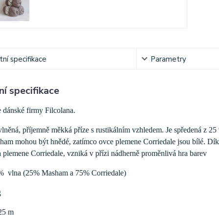
ní specifikace
Parametry
í specifikace
e dánské firmy Filcolana.
vlněná, příjemně měkká příze s rustikálním vzhledem. Je spředená z 
am mohou být hnědé, zatímco ovce plemene Corriedale jsou bílé. Dík
 plemene Corriedale, vzniká v přízi nádherně proměnlivá hra barev
0% vlna (25% Masham a 75% Corriedale)
g
25 m