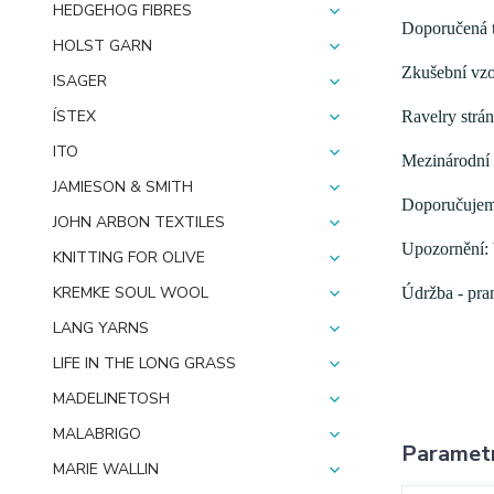
HEDGEHOG FIBRES
Doporučená tl
HOLST GARN
Zkušební vzo
ISAGER
ÍSTEX
Ravelry strán
ITO
Mezinárodní 
JAMIESON & SMITH
Doporučujeme
JOHN ARBON TEXTILES
Upozornění: b
KNITTING FOR OLIVE
KREMKE SOUL WOOL
Údržba - pran
LANG YARNS
LIFE IN THE LONG GRASS
MADELINETOSH
MALABRIGO
Paramet
MARIE WALLIN