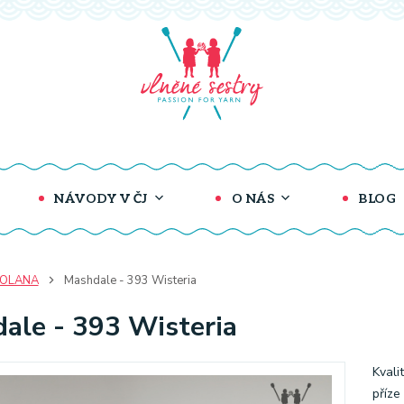
NÁVODY V ČJ
O NÁS
BLOG
COLANA
Mashdale - 393 Wisteria
ale - 393 Wisteria
Kvali
příze