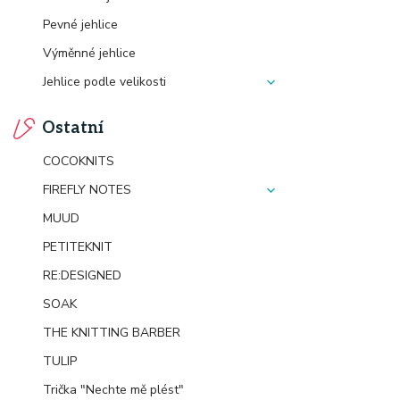
Pevné jehlice
Výměnné jehlice
Jehlice podle velikosti
Ostatní
COCOKNITS
FIREFLY NOTES
MUUD
PETITEKNIT
RE:DESIGNED
SOAK
THE KNITTING BARBER
TULIP
Trička "Nechte mě plést"